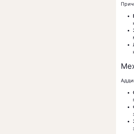
Прич
Мех
Адди