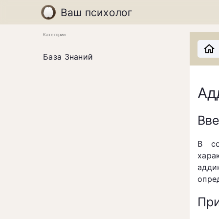
Ваш психолог
Категории
База Знаний
Ад
Вв
В со
хара
адди
опре
При