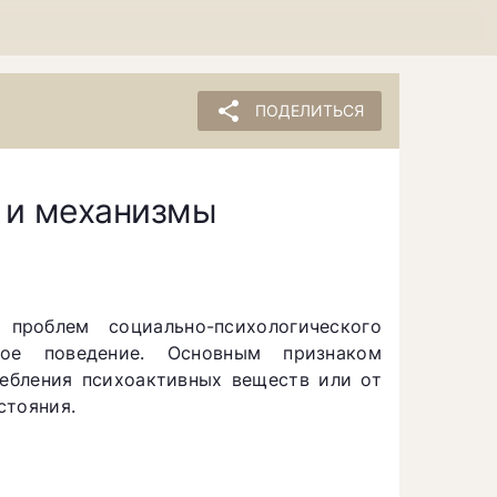
share
ПОДЕЛИТЬСЯ
 и механизмы
роблем социально-психологического
ное поведение. Основным признаком
ребления психоактивных веществ или от
стояния.