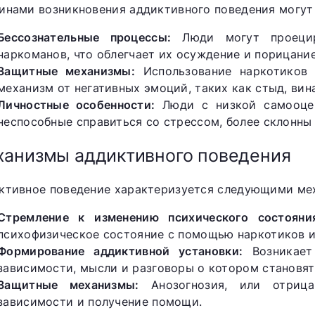
инами возникновения аддиктивного поведения могут
Бессознательные процессы:
Люди могут проециро
наркоманов, что облегчает их осуждение и порицание
Защитные механизмы:
Использование наркотиков 
механизм от негативных эмоций, таких как стыд, вин
Личностные особенности:
Люди с низкой самооцен
неспособные справиться со стрессом, более склонны
анизмы аддиктивного поведения
ктивное поведение характеризуется следующими ме
Стремление к изменению психического состояни
психофизическое состояние с помощью наркотиков и
Формирование аддиктивной установки:
Возникает
зависимости, мысли и разговоры о котором становя
Защитные механизмы:
Анозогнозия, или отрицан
зависимости и получение помощи.