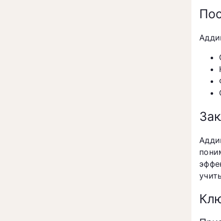
Пос
Адди
За
Адди
пони
эффе
учит
Клю