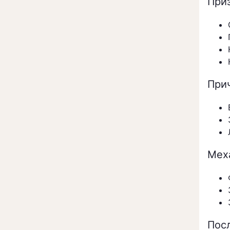
При
При
Мех
Пос