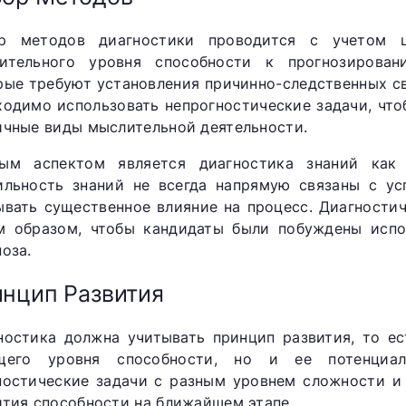
р методов диагностики проводится с учетом ц
ительного уровня способности к прогнозирован
рые требуют установления причинно-следственных св
ходимо использовать непрогностические задачи, чт
ичные виды мыслительной деятельности.
ым аспектом является диагностика знаний как 
ильность знаний не всегда напрямую связаны с ус
ывать существенное влияние на процесс. Диагности
м образом, чтобы кандидаты были побуждены испо
оза.
нцип Развития
ностика должна учитывать принцип развития, то е
щего уровня способности, но и ее потенциал
ностические задачи с разным уровнем сложности и
ития способности на ближайшем этапе.