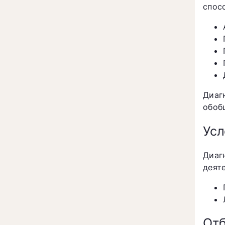
спос
Диаг
обоб
Усл
Диаг
деят
Отб