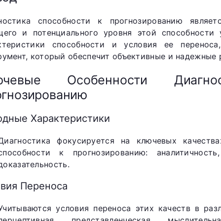
ностика способности к прогнозированию являе
щего и потенциального уровня этой способности 
ктеристики способности и условия ее переноса
румент, который обеспечит объективные и надежные 
ючевые Особенности Диагно
огнозированию
одные Характеристики
Диагностика фокусируется на ключевых качеств
способности к прогнозированию: аналитичность,
доказательность.
овия Переноса
Учитываются условия переноса этих качеств в раз
перцептивная, представленческая, мыслитель