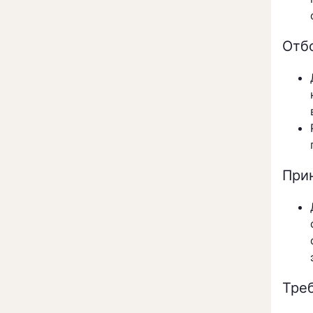
Отб
При
Тре