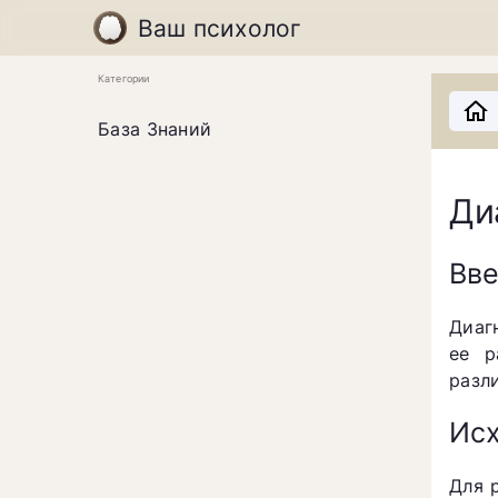
Ваш психолог
Категории
База Знаний
Ди
Вв
Диаг
ее р
разл
Исх
Для 