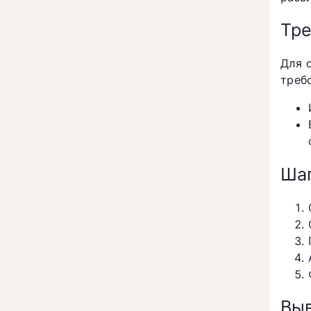
Тре
Для 
треб
Шаг
Вы