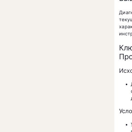
Диаг
теку
хара
инст
Кл
Пр
Исх
Усл