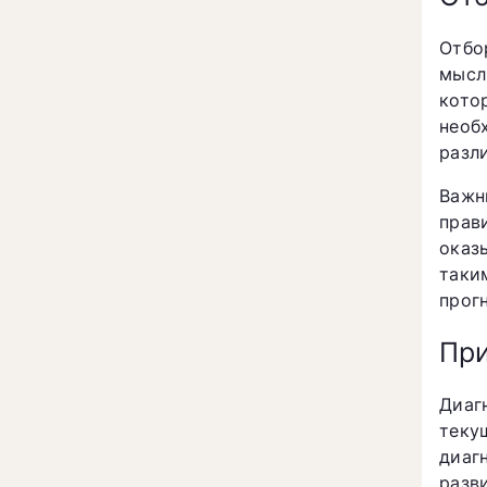
Отбо
мысл
кото
необ
разл
Важн
прав
оказ
таки
прогн
При
Диаг
теку
диаг
разв