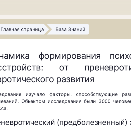
Главная страница
База Знаний
намика формирования психо
сстройств: от преневро
вротического развития
едование изучало факторы, способствующие раз
леваний. Объектом исследования были 3000 челове
сса.
невротический (предболезненный) 