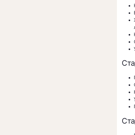
Ста
Ста