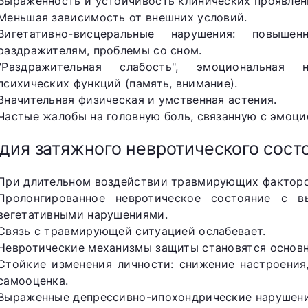
Выраженность и устойчивость клинических проявлен
Меньшая зависимость от внешних условий.
Вигетативно-висцеральные нарушения: повыше
раздражителям, проблемы со сном.
"Раздражительная слабость", эмоциональная 
психических функций (память, внимание).
Значительная физическая и умственная астения.
Частые жалобы на головную боль, связанную с эмоц
дия затяжного невротического сост
При длительном воздействии травмирующих факторо
Пролонгированное невротическое состояние с 
вегетативными нарушениями.
Связь с травмирующей ситуацией ослабевает.
Невротические механизмы защиты становятся основ
Стойкие изменения личности: снижение настроения
самооценка.
Выраженные депрессивно-ипохондрические нарушени