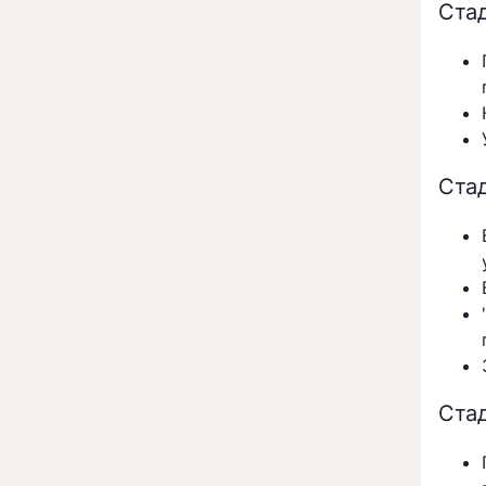
Ста
Ста
Ста