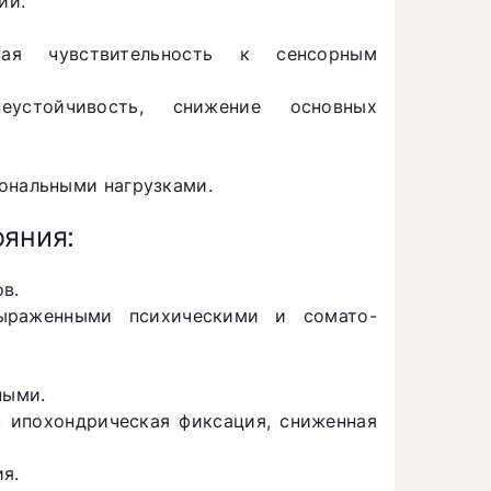
ий.
нная чувствительность к сенсорным
неустойчивость, снижение основных
иональными нагрузками.
ояния:
в.
выраженными психическими и сомато-
ными.
, ипохондрическая фиксация, сниженная
я.