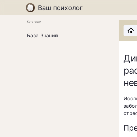
Ваш психолог
Категории
База Знаний
Ди
ра
не
Иссл
забо
стре
Пре