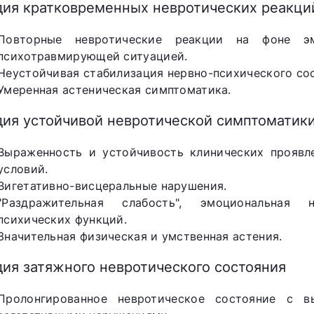
дия кратковременных невротических реакци
Повторные невротические реакции на фоне эм
психотравмирующей ситуацией.
Неустойчивая стабилизация нервно-психического со
Умеренная астеническая симптоматика.
дия устойчивой невротической симптоматик
Выраженность и устойчивость клинических проявл
условий.
Вигетативно-висцеральные нарушения.
"Раздражительная слабость", эмоциональная 
психических функций.
Значительная физическая и умственная астения.
дия затяжного невротического состояния
Пролонгированное невротическое состояние с 