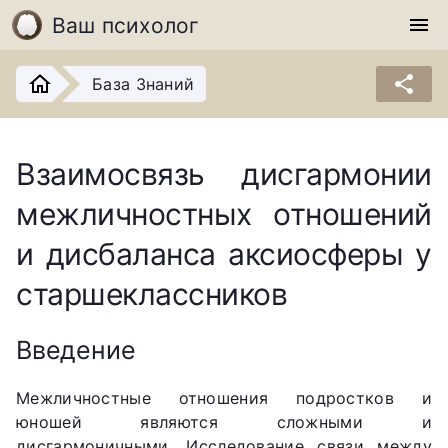
Ваш психолог
menu
share
База Знаний
Взаимосвязь дисгармонии
межличностных отношений
и дисбаланса аксиосферы у
старшеклассников
Введение
Межличностные отношения подростков и
юношей являются сложными и
дисгармоничными. Исследование связи между