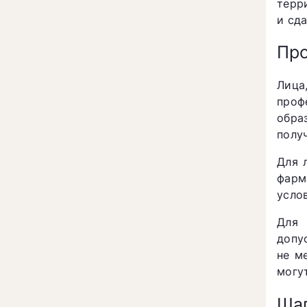
терр
и сд
Про
Лица
проф
обра
полу
Для 
фарм
усло
Для 
допу
не м
могу
Шаг