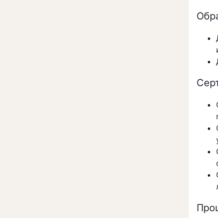
Обр
Сер
Про