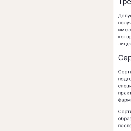
Тре
Допу
полу
имею
кото
лице
Сер
Серт
подг
спец
прак
фарм
Серт
обр
посл