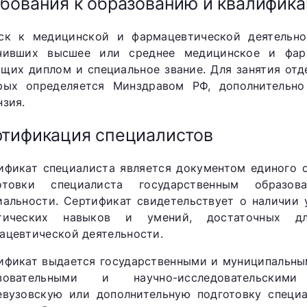
бования к образованию и квалифик
ск к медицинской и фармацевтической деятельно
чивших высшее или среднее медицинское и фарм
щих диплом и специальное звание. Для занятия отд
рых определяется Минздравом РФ, дополнительно
нзия.
тификация специалистов
ификат специалиста является документом единого 
отовки специалиста государственным образо
иальности. Сертификат свидетельствует о наличии 
тических навыков и умений, достаточных д
ацевтической деятельности.
ификат выдается государственными и муниципальн
азовательными и научно-исследовательским
евузовскую или дополнительную подготовку специа