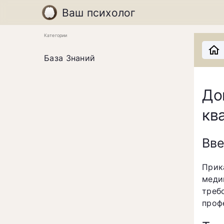
Ваш психолог
Категории
База Знаний
До
кв
Вв
Прик
меди
треб
проф