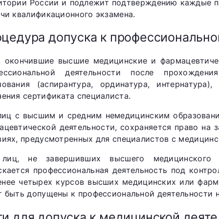
итории России и подлежит подтверждению каждые пя
ачи квалификационного экзамена.
цедура допуска к профессионально
, окончившие высшие медицинские и фармацевтичес
ессиональной деятельности после прохождения
зования (аспирантура, ординатура, интернатура)
чения сертификата специалиста.
лиц с высшим и средним немедицинским образовани
ацевтической деятельности, сохраняется право на 
виях, предусмотренных для специалистов с медицин
лиц, не завершивших высшего медицинского и
скается профессиональная деятельность под контро
енее четырех курсов высших медицинских или фарм
т быть допущены к профессиональной деятельности н
и для допуска к медицинской деяте