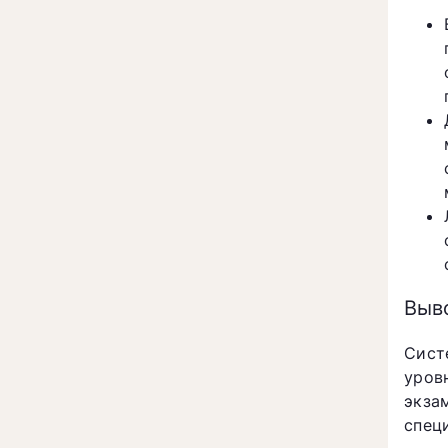
Выв
Сист
уров
экза
спец