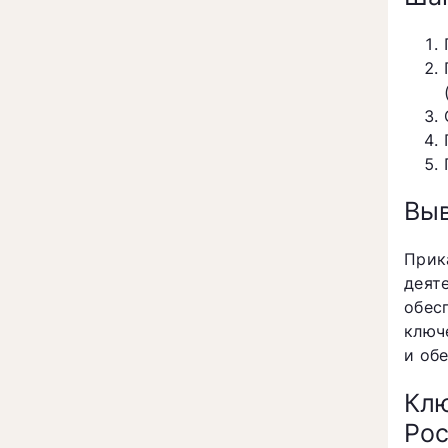
Вы
Прик
деят
обес
ключ
и об
Клю
Рос