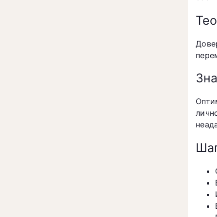
Тео
Дове
пере
Зна
Опти
личн
неад
Шаг