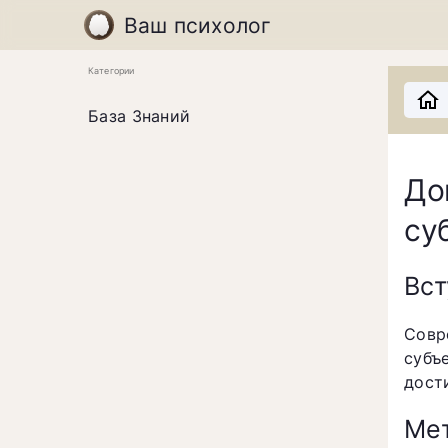
Ваш психолог
Категории
База Знаний
До
су
Вст
Совр
субъ
дост
Мет