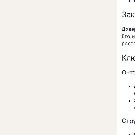
Зак
Дове
Его 
рост
Клю
Онто
Стр