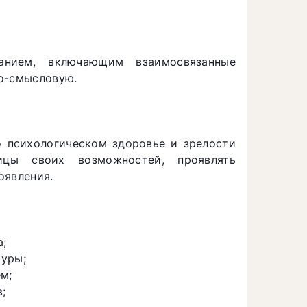
анием, включающим взаимосвязанные
но-смысловую.
о психологическом здоровье и зрелости
ицы своих возможностей, проявлять
оявления.
а;
туры;
м;
;