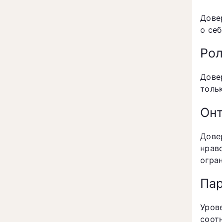
Дове
о се
Рол
Дове
толь
Онт
Дове
нрав
огра
Пар
Уров
соот