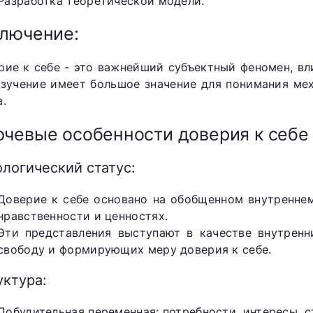
Разработка теоретической модели.
лючение:
рие к себе - это важнейший субъектный феномен, в
изучение имеет большое значение для понимания ме
а.
чевые особенности доверия к себе
логический статус:
Доверие к себе основано на обобщенном внутренне
нравственности и ценностях.
Эти представления выступают в качестве внутрен
свободу и формирующих меру доверия к себе.
уктура:
Побудительная переменная: потребности, интересы, с