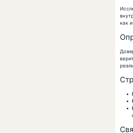
Иссл
внут
как 
Опр
Дове
вери
реал
Стр
Свя