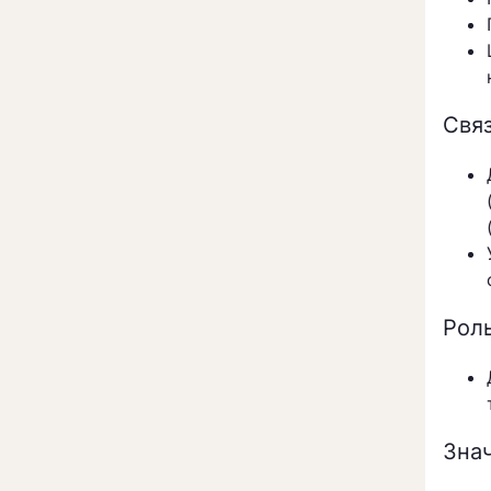
Свя
Роль
Зна