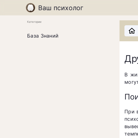
Ваш психолог
Категории
База Знаний
Др
В жи
могу
Пои
При 
псих
выве
темп