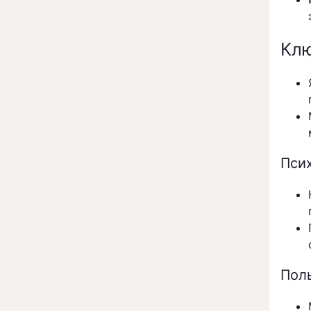
Клю
Пси
Пол