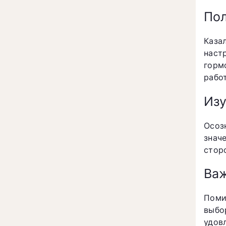
Пол
Каза
наст
горм
рабо
Изу
Осоз
значе
стор
Важ
Поми
выбо
удов