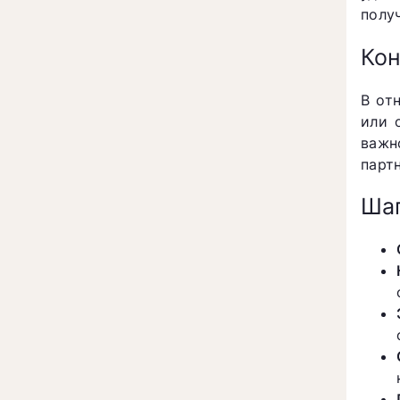
полу
Кон
В от
или 
важн
парт
Шаг