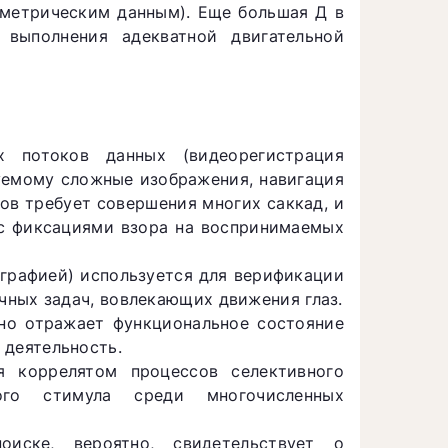
ометрическим данным). Еще большая Д в
 выполнения адекватной двигательной
х потоков данных (видеорегистрация
туемому сложные изображения, навигация
ов требует совершения многих саккад, и
с фиксациями взора на воспринимаемых
графией) используется для верификации
чных задач, вовлекающих движения глаз.
но отражает функциональное состояние
деятельность.
я коррелятом процессов селективного
ого стимула среди многочисленных
иске, вероятно, свидетельствует о