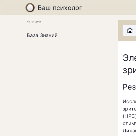
Ваш психолог
Категории
База Знаний
Эл
зр
Ре
Иссл
зрит
(НРС
стим
Дина