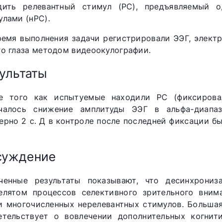
дить релевантный стимул (РС), предъявляемый 
улами (нРС).
ремя выполнения задачи регистрировали ЭЭГ, элект
го глаза методом видеоокулографии.
ультаты
е того как испытуемые находили РС (фиксирова
чалось снижение амплитуды ЭЭГ в альфа-диапаз
ерно 2 с. Д в контроле после последней фиксации б
суждение
ченные результаты показывают, что десинхрониз
елятом процессов селективного зрительного вним
и многочисленных нерелевантных стимулов. Большая
етельствует о вовлечении дополнительных когнит