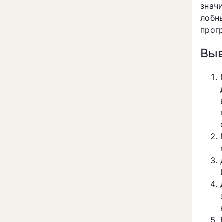
знач
лобн
прог
Вы