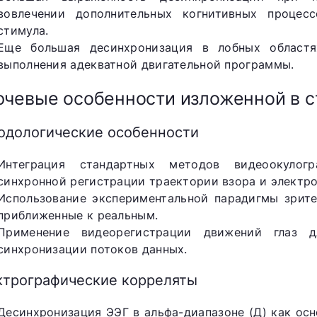
вовлечении дополнительных когнитивных процес
стимула.
Еще большая десинхронизация в лобных областя
выполнения адекватной двигательной программы.
чевые особенности изложенной в с
одологические особенности
Интеграция стандартных методов видеоокулог
синхронной регистрации траектории взора и электро
Использование экспериментальной парадигмы зрите
приближенные к реальным.
Применение видеорегистрации движений глаз 
синхронизации потоков данных.
ктрографические корреляты
Десинхронизация ЭЭГ в альфа-диапазоне (Д) как ос