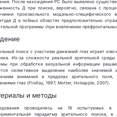
ания. После нахождения РС было выявлено существе
женность Д при поиске, вероятно, связана с проц
ечении произвольного модально-специфического
итуде Д в лобных областях предположительно отра
ательной программы (при вовлечении префронтальны
едение
ельный поиск с участием движений глаз играет клю
века. Из-за сложности реальной зрительной среды
емы при обработке визуальной информации реша
ется селективное выделение наиболее значимой 
ением внимания в пределах зрительного поля, 
ниями глаз (Findlay, 1997; Motter, Holsapple, 2007).
ериалы и методы
едования проводились на 16 испытуемых в в
ериментальная парадигма зрительного поиска, в