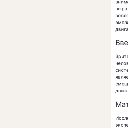
вним
выра
вовл
ампл
двиг
Вв
Зрит
чело
сист
явля
смещ
движе
Мат
Иссл
эксп