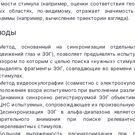
имости стимула (например, оценки соответствия ге
ых областях, по-видимому, отражает значимость
раммы (например, вычисление траектории взгляда).
воды
Метод, основанный на синхронизации отдельны
движений глаз и ЭЭГ), позволяет предъявлять испы
взором по которым с целью поиска «нужных» стимул
выделять фрагменты ЭЭГ, совпадающие во времени 
стимулах.
Метод видеоокулографии (совместно с электроокуло
положения взора испытуемого при выполнении разли
Динамика синхронно регистрируемой ЭЭГ объектив
ЦНС испытуемых, сопровождающее их произвольную 
Десинхронизация ЭЭГ в альфа-диапазоне являетс
зрительного внимания при поиске релевантн
нерелевантных стимулов.
Большая выраженность десинхронизации при по