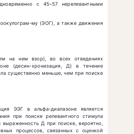
одновременно с 45–57 нерелевантными
роокулограм-му (ЭОГ), а также движения
ли на нем взор), во всех отведениях
оне (десин-хронизация, Д) в течение
ыла существенно меньше, чем при поиске
ация ЭЭГ в альфа-диапазоне является
ания при поиске релевантного стимула
 выраженность Д при поиске, вероятно,
ивных процессов, связанных с оценкой