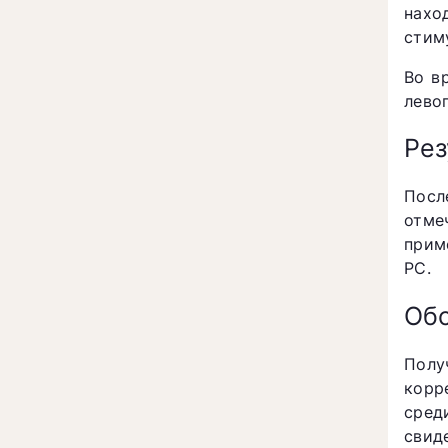
нахо
стим
Во в
лево
Рез
Посл
отме
прим
РС.
Об
Полу
корр
сред
свид