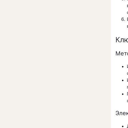
Клю
Мет
Эле