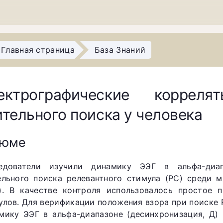
Главная страница
База Знаний
ектрографические коррел
ительного поиска у человека
зюме
едователи изучили динамику ЭЭГ в альфа-диа
ельного поиска релевантного стимула (РС) среди 
). В качестве контроля использовалось простое 
улов. Для верификации положения взора при поиске
мику ЭЭГ в альфа-диапазоне (десинхронизация, Д)