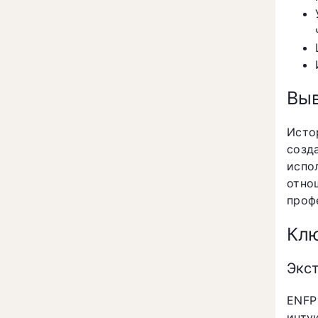
Вы
Исто
созд
испо
отно
проф
Клю
Экс
ENFP
инту