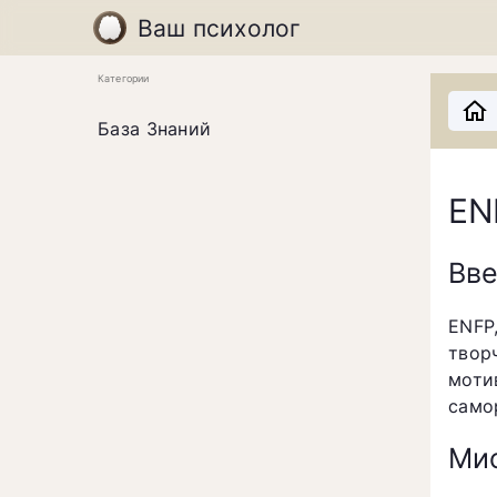
Ваш психолог
Категории
База Знаний
EN
Вв
ENFP
твор
моти
само
Мис