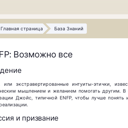
Главная страница
База Знаний
FP: Возможно все
едение
, или экстравертированные интуиты-этички, изве
ческим мышлением и желанием помогать другим. В
вации Джойс, типичной ENFP, чтобы лучше понять 
реализации.
сия и призвание