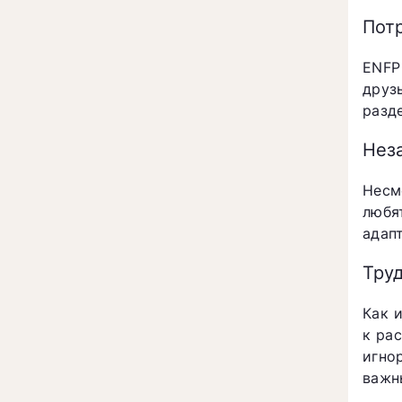
Пот
ENFP
друз
разд
Нез
Несм
любя
адап
Тру
Как 
к ра
игно
важн