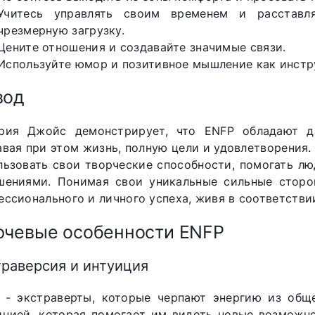
Учитесь управлять своим временем и расставля
чрезмерную загрузку.
Цените отношения и создавайте значимые связи.
Используйте юмор и позитивное мышление как инстр
вод
рия Джойс демонстрирует, что ENFP обладают д
авая при этом жизнь, полную цели и удовлетворения.
льзовать свои творческие способности, помогать л
шениями. Понимая свои уникальные сильные сторо
ессионального и личного успеха, живя в соответствии
чевые особенности ENFP
траверсия и интуиция
 - экстраверты, которые черпают энергию из общ
ицией, которая помогает им видеть новые возможно