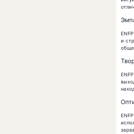
отли
Эмпа
ENFP
и ст
обще
Тво
ENFP
выхо
нахо
Опт
ENFP
испо
зара