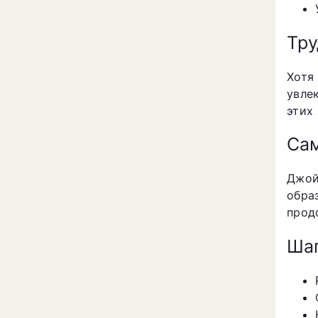
Тру
Хотя
увле
этих
Сам
Джой
обра
продо
Шаг