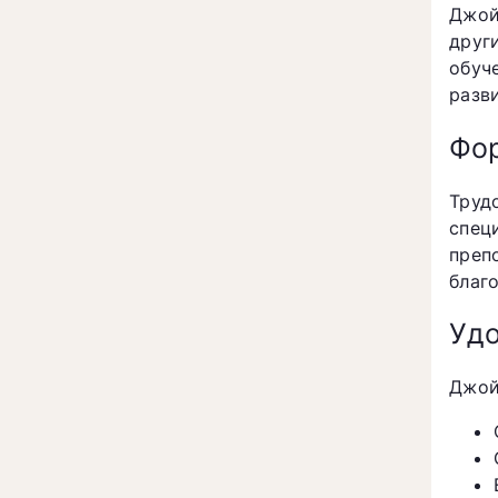
Джой
друг
обуч
разв
Фо
Труд
спец
преп
благ
Удо
Джой