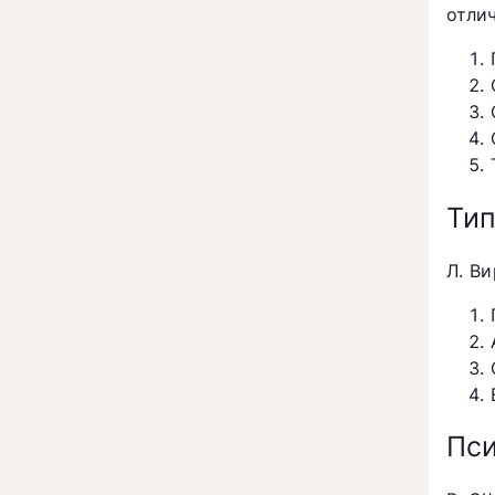
отли
Тип
Л. В
Пси