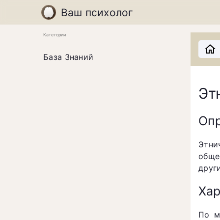
Ваш психолог
Категории
База Знаний
Эт
Оп
Этни
обще
друг
Хар
По м