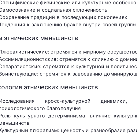
Специфические физические или культурные особенно
Самосознание и социальная сплоченность
Сохранение традиций в последующих поколениях
Тенденция к заключению браков внутри своей группы
ы этнических меньшинств
Плюралистические: стремятся к мирному сосуществ
Ассимиляционистские: стремятся к слиянию с дом
Сепаратистские: стремятся к культурной и политиче
Воинствующие: стремятся к завоеванию доминирующ
хология этнических меньшинств
Исследования кросс-культурной динамики, 
психологического благополучия
Роль культурного детерминизма: влияние культур
меньшинств
Культурный плюрализм: ценность и разнообразие раз