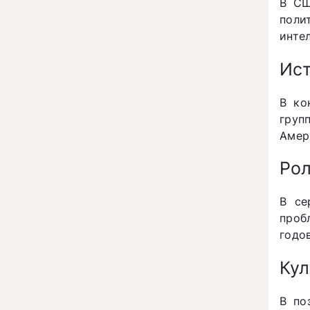
В СШ
поли
инте
Ист
В ко
груп
Амер
Рол
В се
проб
годов
Кул
В по