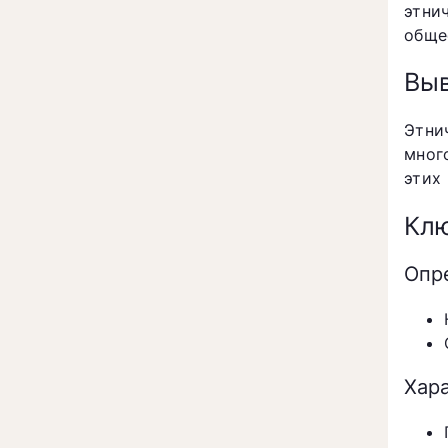
этни
обще
Вы
Этни
мног
этих
Клю
Опр
Хар