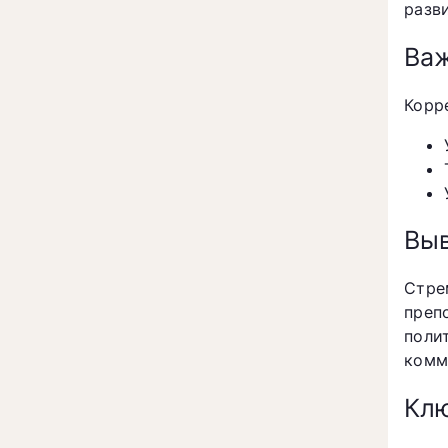
разв
Важ
Корр
Вы
Стре
преп
поли
комм
Клю