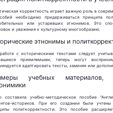
тическая корректность играет важную роль в совре
собий необходимо придерживаться принципа поли
рбительных или устаревших этнонимов. Это спо
новок и уважения к культурному многообразию.
орические этнонимы и политкоррек
работе с историческими текстами следует учитыва
авшиеся приемлемыми, теперь могут восприним
мендуется адаптировать тексты, заменяя или дополн
имеры учебных материалов, 
онимики
р составила учебно-методическое пособие "Англ
ентов-историков. При его создании были учтен
ципы политкорректности. Это пособие расширя