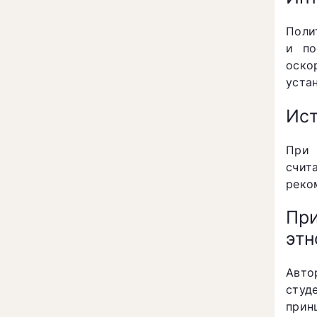
Поли
и по
оско
уста
Ист
При 
счит
реко
Пр
этн
Авто
студ
прин