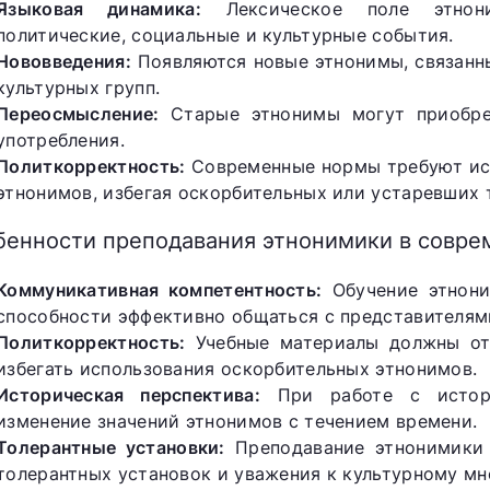
Языковая динамика:
Лексическое поле этнони
политические, социальные и культурные события.
Нововведения:
Появляются новые этнонимы, связанн
культурных групп.
Переосмысление:
Старые этнонимы могут приобре
употребления.
Политкорректность:
Современные нормы требуют исп
этнонимов, избегая оскорбительных или устаревших 
бенности преподавания этнонимики в совре
Коммуникативная компетентность:
Обучение этнони
способности эффективно общаться с представителями
Политкорректность:
Учебные материалы должны от
избегать использования оскорбительных этнонимов.
Историческая перспектива:
При работе с истори
изменение значений этнонимов с течением времени.
Толерантные установки:
Преподавание этнонимики
толерантных установок и уважения к культурному мн