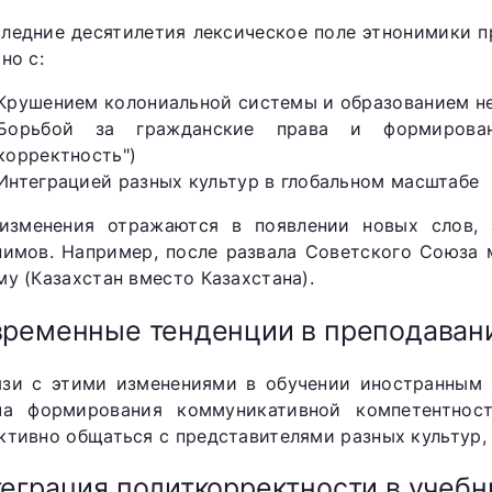
следние десятилетия лексическое поле этнонимики 
но с:
Крушением колониальной системы и образованием н
Борьбой за гражданские права и формировани
корректность")
Интеграцией разных культур в глобальном масштабе
изменения отражаются в появлении новых слов, 
нимов. Например, после развала Советского Союза 
му (Казахстан вместо Казахстана).
ременные тенденции в преподаван
язи с этими изменениями в обучении иностранным 
ча формирования коммуникативной компетентнос
ктивно общаться с представителями разных культур, 
еграция политкорректности в учеб