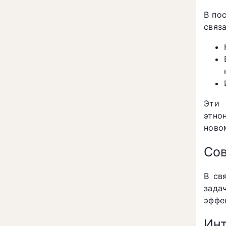
В по
связа
Эти 
этно
ново
Сов
В св
зада
эффе
Инт