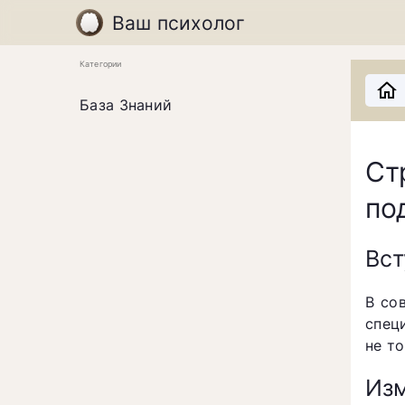
Ваш психолог
Категории
База Знаний
Ст
по
Вст
В со
спец
не т
Изм