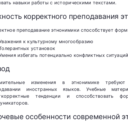
ивать навыки работы с историческими текстами.
ность корректного преподавания э
ектное преподавание этнонимики способствует форм
Уважения к культурному многообразию
Толерантных установок
Умения избегать потенциально конфликтных ситуац
вод
мительные изменения в этнонимике требуют
одавании иностранных языков. Учебные мате
ткорректные тенденции и способствовать форм
уникаторов.
чевые особенности современной э