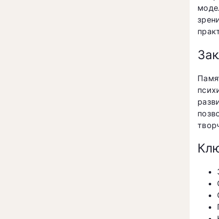
моде
зрен
прак
За
Памя
псих
разв
позв
твор
Клю