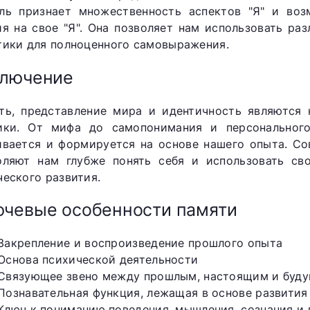
ль признает множественность аспектов "Я" и воз
ия на свое "Я". Она позволяет нам использовать ра
тики для полноценного самовыражения.
ключение
ть, представление мира и идентичность являются
ики. От мифа до самопонимания и персональног
ивается и формируется на основе нашего опыта. Со
оляют нам глубже понять себя и использовать св
ческого развития.
чевые особенности памяти
Закрепление и воспроизведение прошлого опыта
Основа психической деятельности
Связующее звено между прошлым, настоящим и буд
Познавательная функция, лежащая в основе развития
Ключ к пониманию поведения, мышления, сознания и