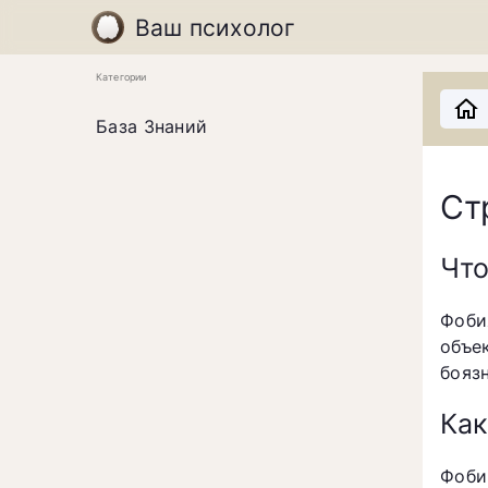
Ваш психолог
Категории
База Знаний
Ст
Что
Фоби
объе
бояз
Как
Фоби