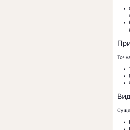
Пр
Точн
Ви
Суще