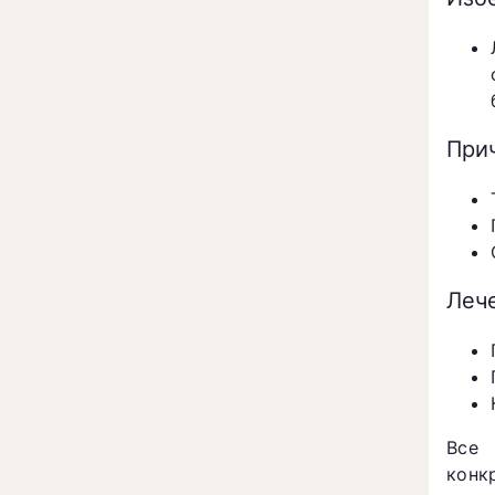
При
Леч
Все 
конк