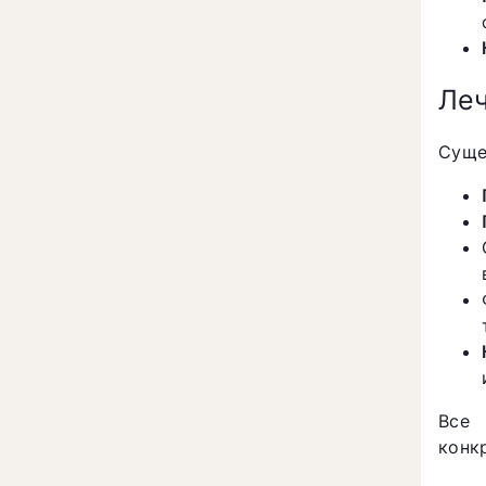
Леч
Суще
Все 
конк