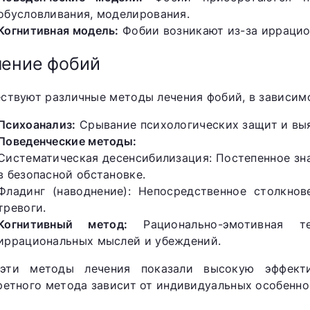
обусловливания, моделирования.
Когнитивная модель:
Фобии возникают из-за иррацио
ение фобий
ствуют различные методы лечения фобий, в зависим
Психоанализ:
Срывание психологических защит и вы
Поведенческие методы:
Систематическая десенсибилизация: Постепенное з
в безопасной обстановке.
Фладинг (наводнение): Непосредственное столкно
тревоги.
Когнитивный метод:
Рационально-эмотивная те
иррациональных мыслей и убеждений.
эти методы лечения показали высокую эффект
ретного метода зависит от индивидуальных особенно