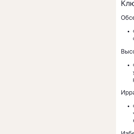
Клю
Обс
Выс
Ирр
Изб