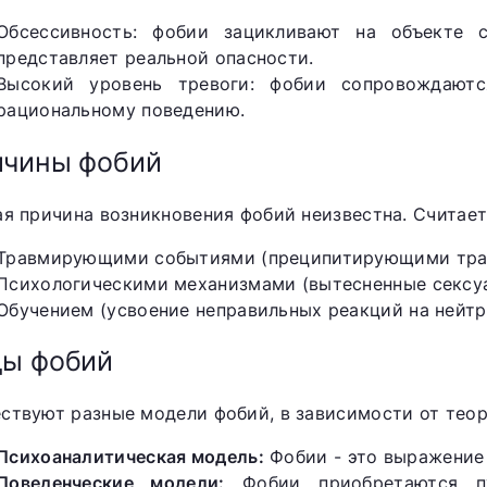
Обсессивность: фобии зацикливают на объекте 
представляет реальной опасности.
Высокий уровень тревоги: фобии сопровождаютс
рациональному поведению.
ичины фобий
ая причина возникновения фобий неизвестна. Считает
Травмирующими событиями (преципитирующими тр
Психологическими механизмами (вытесненные сексу
Обучением (усвоение неправильных реакций на нейт
ды фобий
ствуют разные модели фобий, в зависимости от теор
Психоаналитическая модель:
Фобии - это выражение
Поведенческие модели:
Фобии приобретаются пу