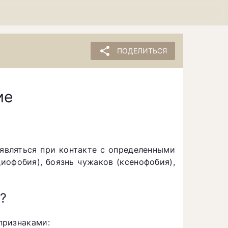
share
ПОДЕЛИТЬСЯ
ие
являться при контакте с определенными
иофобия), боязнь чужаков (ксенофобия),
?
признаками: