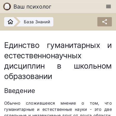
Ваш психолог
menu
share
База Знаний
Единство гуманитарных и
естественнонаучных
дисциплин в школьном
образовании
Введение
Обычно сложившееся мнение о том, что
гуманитарные и естественные науки - это две
отдельные и независимые друг от друга области,