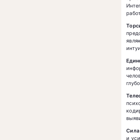
Инте
рабо
Торс
пред
явля
инту
Един
инфо
чело
глуб
Теле
псих
коди
выяв
Сила
и ус