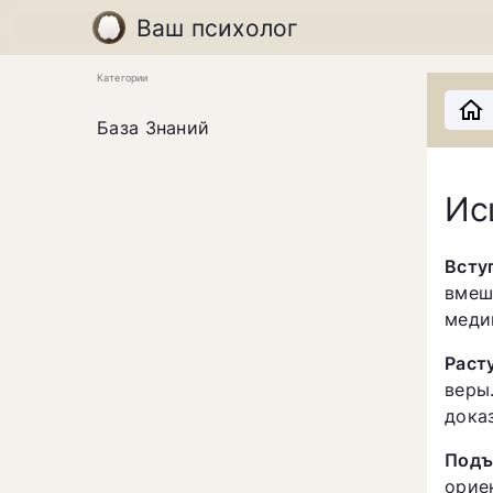
Ваш психолог
Категории
База Знаний
Ис
Всту
вмеш
меди
Раст
веры
дока
Подъ
орие