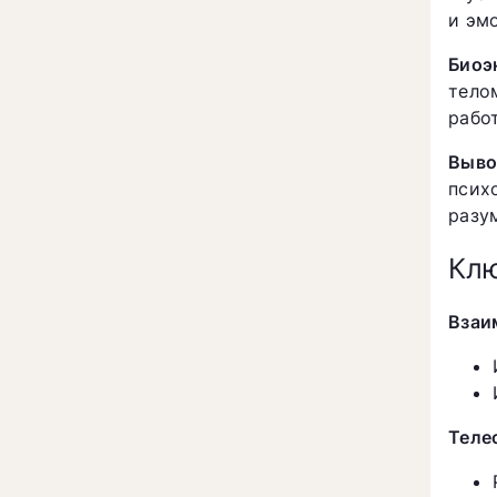
и эм
Биоэ
тело
рабо
Выво
псих
разу
Клю
Взаи
Теле