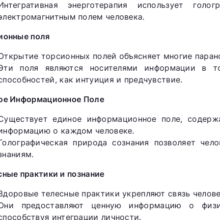
Интегративная энерготерапия использует голо
электромагнитным полем человека.
ионные поля
Открытие торсионных полей объясняет многие паран
Эти поля являются носителями информации в т
способностей, как интуиция и предчувствие.
ое Информационное Поле
Существует единое информационное поле, содерж
информацию о каждом человеке.
Голографическая природа сознания позволяет чело
знаниям.
сные практики и познание
Здоровые телесные практики укрепляют связь челове
Они предоставляют ценную информацию о физи
способствуя интеграции личности.