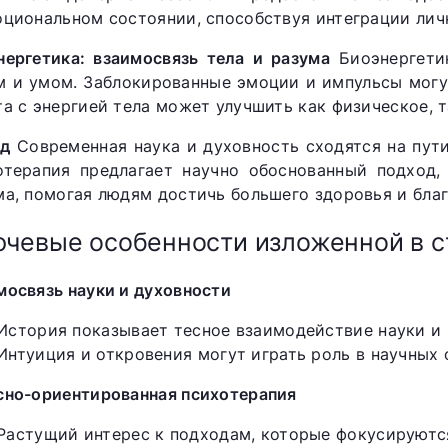
оциональном состоянии, способствуя интеграции лич
нергетика: взаимосвязь тела и разума
Биоэнергетик
м и умом. Заблокированные эмоции и импульсы могу
та с энергией тела может улучшить как физическое, т
д
Современная наука и духовность сходятся на пути
отерапия предлагает научно обоснованный подход,
ма, помогая людям достичь большего здоровья и благ
чевые особенности изложенной в с
мосвязь науки и духовности
История показывает тесное взаимодействие науки и 
Интуиция и откровения могут играть роль в научных 
сно-ориентированная психотерапия
Растущий интерес к подходам, которые фокусируются