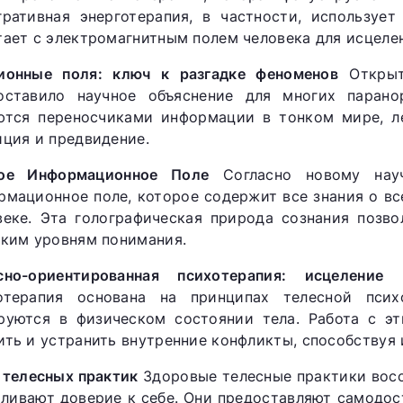
гративная энерготерапия, в частности, используе
тает с электромагнитным полем человека для исцеле
ионные поля: ключ к разгадке феноменов
Открыт
оставило научное объяснение для многих парано
ются переносчиками информации в тонком мире, ле
иция и предвидение.
ое Информационное Поле
Согласно новому науч
рмационное поле, которое содержит все знания о в
веке. Эта голографическая природа сознания позво
оким уровням понимания.
сно-ориентированная психотерапия: исцеление
отерапия основана на принципах телесной пси
руются в физическом состоянии тела. Работа с э
ить и устранить внутренние конфликты, способствуя
 телесных практик
Здоровые телесные практики восс
иливают доверие к себе. Они предоставляют самодо