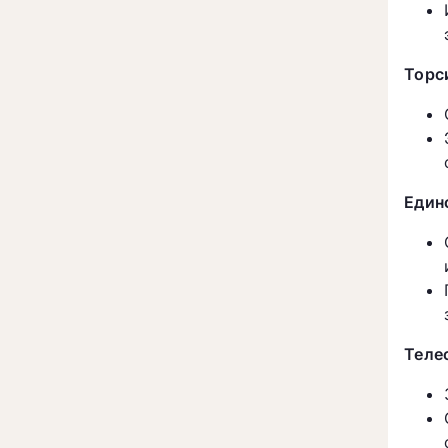
Торс
Един
Теле