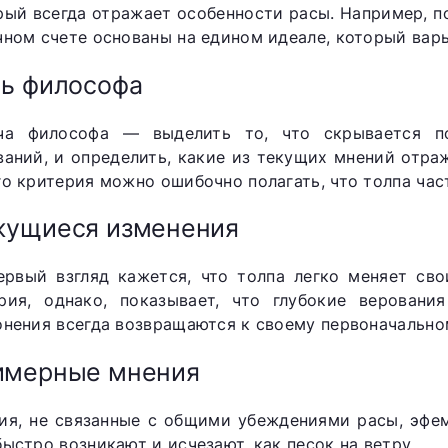
рый всегда отражает особенности расы. Например, 
чном счете основаны на едином идеале, который варь
ь философа
ча философа — выделить то, что скрывается п
ваний, и определить, какие из текущих мнений отр
го критерия можно ошибочно полагать, что толпа час
жущиеся изменения
ервый взгляд кажется, что толпа легко меняет сво
рия, однако, показывает, что глубокие веровани
онения всегда возвращаются к своему первоначально
имерные мнения
ия, не связанные с общими убеждениями расы, эфе
быстро возникают и исчезают, как песок на ветру.