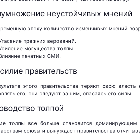
умножение неустойчивых мнений
временную эпоху количество изменчивых мнений воз
Угасание прежних верований.
Усиление могущества толпы.
Влияние печатных СМИ.
силие правительств
зультате этого правительства теряют свою власть
влять его, они следуют за ним, опасаясь его силы.
оводство толпой
ие толпы все больше становится доминирующим 
дарствам союзы и вынуждает правительства отчитыва