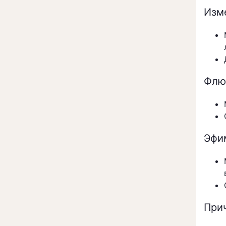
Изм
Флю
Эфи
При