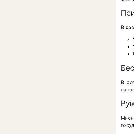
При
В со
Бес
В ре
напра
Рук
Мнен
госу