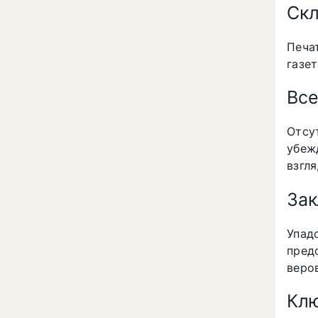
Скл
Печа
газе
Все
Отсу
убеж
взгл
За
Упад
пред
веро
Клю