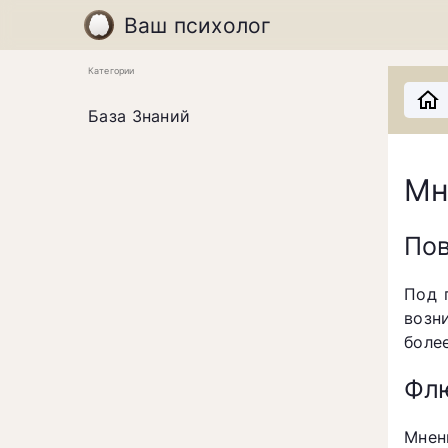
Ваш психолог
Категории
База Знаний
Мн
Пов
Под 
возн
боле
Флю
Мнен