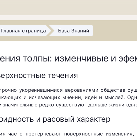
Главная страница
База Знаний
ения толпы: изменчивые и эф
ерхностные течения
прочно укоренившимися верованиями общества сущ
икающих и исчезающих мнений, идей и мыслей. Одни
е значительные редко существуют дольше жизни одно
идность и расовый характер
ия часто претерпевают поверхностные изменения, 