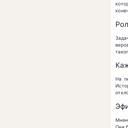
кото
коне
Рол
Зада
веро
тако
Ка
На п
Исто
откл
Эф
Мнен
Они 