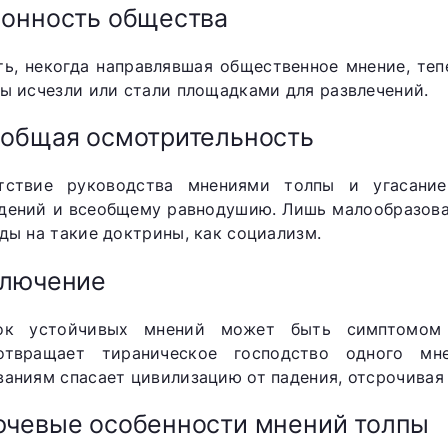
онность общества
ть, некогда направлявшая общественное мнение, те
ты исчезли или стали площадками для развлечений.
общая осмотрительность
тствие руководства мнениями толпы и угасани
дений и всеобщему равнодушию. Лишь малообразова
яды на такие доктрины, как социализм.
ключение
ок устойчивых мнений может быть симптомом
отвращает тираническое господство одного м
ваниям спасает цивилизацию от падения, отсрочивая 
чевые особенности мнений толпы