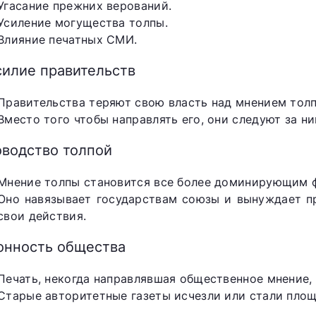
Угасание прежних верований.
Усиление могущества толпы.
Влияние печатных СМИ.
силие правительств
Правительства теряют свою власть над мнением толп
Вместо того чтобы направлять его, они следуют за ни
оводство толпой
Мнение толпы становится все более доминирующим ф
Оно навязывает государствам союзы и вынуждает пр
свои действия.
онность общества
Печать, некогда направлявшая общественное мнение, 
Старые авторитетные газеты исчезли или стали площ