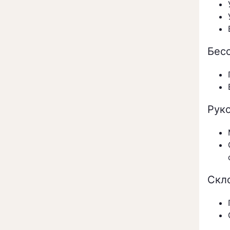
Бес
Рук
Скл