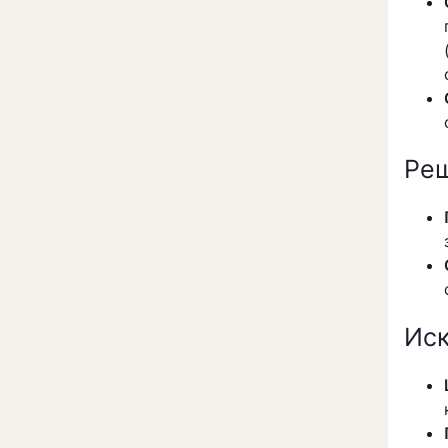
Реш
Иск