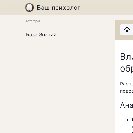
Ваш психолог
Категории
База Знаний
Вл
об
Расп
повс
Ана