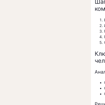
Ша
ком
Кл
чел
Ана
Реш