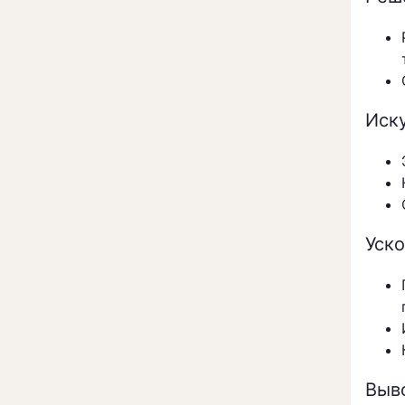
Иск
Уск
Выв