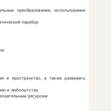
ельные преобразования, использование
атический перебор
ов
мя и пространство, а также развивать
нию и любопытству
зовательным ресурсам