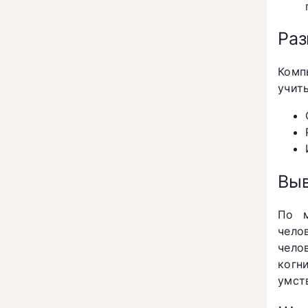
Раз
Комп
учит
Вы
По м
чело
чело
когн
умст