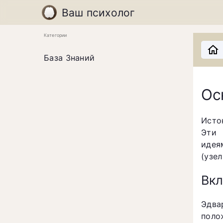
Ваш психолог
Категории
База Знаний
Ос
Исто
Эти 
идея
(узе
Вкл
Эдва
поло