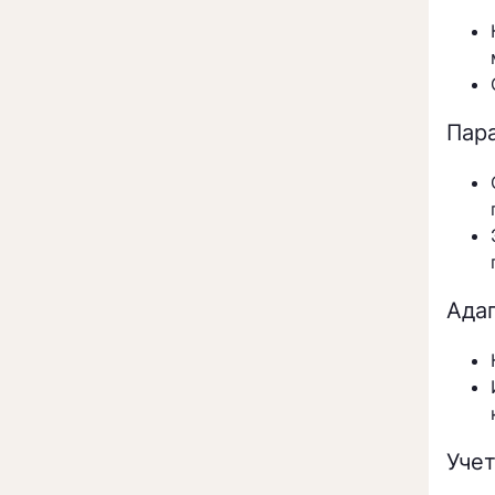
Пар
Ада
Уче