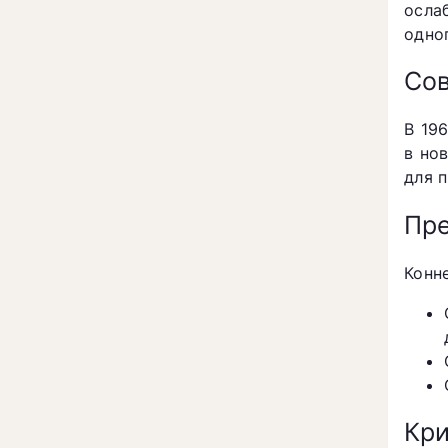
осла
одно
Со
В 19
в но
для 
Пре
Конн
Кри