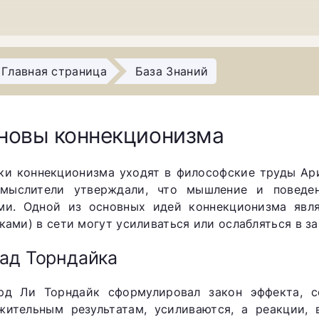
Главная страница
База Знаний
новы коннекционизма
ки коннекционизма уходят в философские труды Ари
мыслители утверждали, что мышление и поведе
ми. Одной из основных идей коннекционизма явля
лками) в сети могут усиливаться или ослабляться в з
ад Торндайка
рд Ли Торндайк сформулировал закон эффекта, с
жительным результатам, усиливаются, а реакции, 