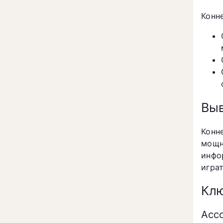
Конн
Вы
Конн
мощн
инфо
игра
Клю
Асс