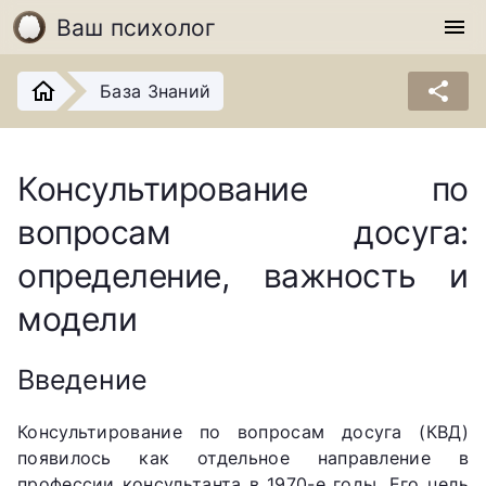
Ваш психолог
menu
share
База Знаний
Консультирование по
вопросам досуга:
определение, важность и
модели
Введение
Консультирование по вопросам досуга (КВД)
появилось как отдельное направление в
профессии консультанта в 1970-е годы. Его цель