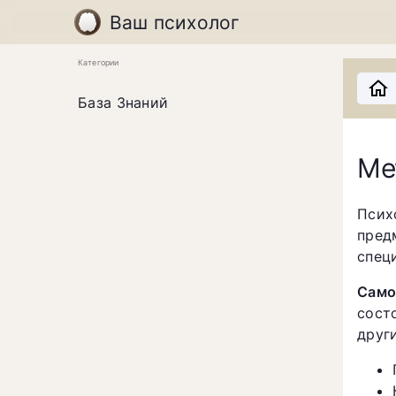
Ваш психолог
Категории
База Знаний
Ме
Псих
пред
спец
Само
сост
друг