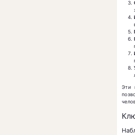
Эти 
позв
чело
Клю
Наб