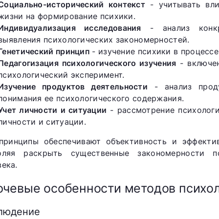
Социально-исторический контекст
- учитывать вли
жизни на формирование психики.
Индивидуализация исследования
- анализ конкр
выявления психологических закономерностей.
Генетический принцип
- изучение психики в процессе
Педагогизация психологического изучения
- включен
психологический эксперимент.
Изучение продуктов деятельности
- анализ проду
понимания ее психологического содержания.
Учет личности и ситуации
- рассмотрение психологи
личности и ситуации.
принципы обеспечивают объективность и эффектив
оляя раскрыть существенные закономерности п
века.
чевые особенности методов психол
людение