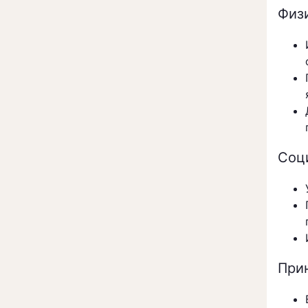
Физ
Соц
При