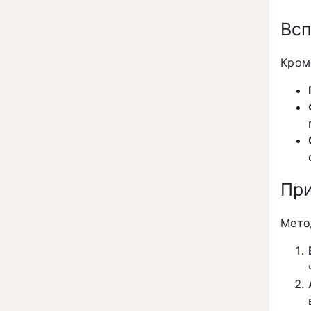
Всп
Кром
При
Мето