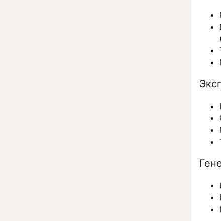
Экс
Ген