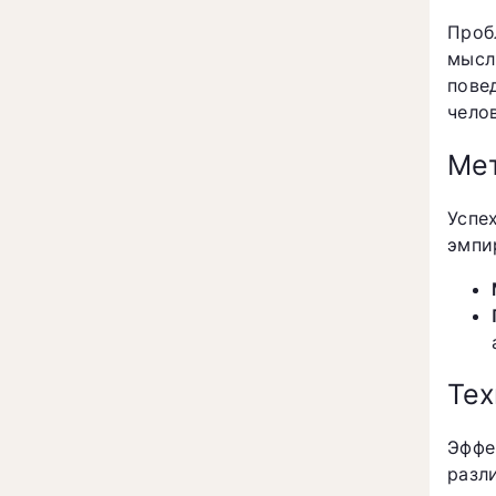
Проб
мысл
пове
чело
Мет
Успе
эмпи
Тех
Эффе
разл