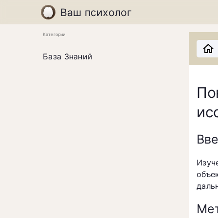
Ваш психолог
Категории
База Знаний
По
ис
Вв
Изуч
объе
даль
Мет