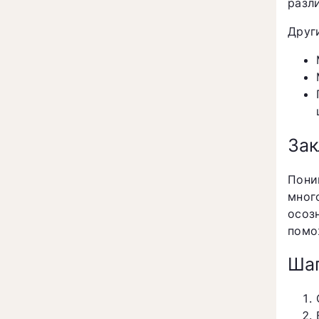
разл
Друг
За
Пони
мног
осоз
помо
Шаг