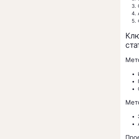
Клю
ста
Мет
Мет
Про