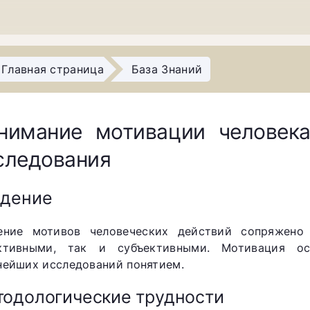
Главная страница
База Знаний
нимание мотивации человека
следования
едение
ение мотивов человеческих действий сопряжено
ктивными, так и субъективными. Мотивация о
нейших исследований понятием.
одологические трудности