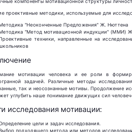
ичные компоненты мотивационной структуры личност
ие проективные методики, используемые для исслед
Методика "Неоконченные Предложения" Ж. Нюттена
Методика "Метод мотивационной индукции" (ММИ) Ж
Проективные техники, направленные на исследова
школьников
ключение
мание мотивации человека и ее роли в формир
огранной задачей. Различные методы исследовани
нанные, так и неосознанные мотивы. Продолжение и
жет углубить наше понимание движущих сил человеч
и исследования мотивации:
Определение цели и задач исследования.
Выбор подходящего метода или методов исследован