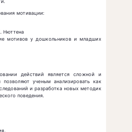
и.
ования мотивации:
. Нюттена
ние мотивов у дошкольников и младших
овании действий является сложной и
я позволяют ученым анализировать как
сследований и разработка новых методик
еского поведения.
ия.