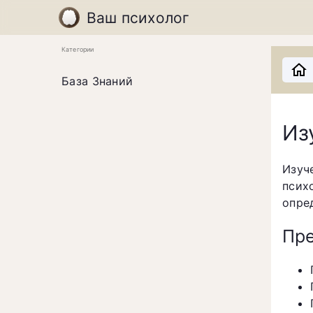
Ваш психолог
Категории
База Знаний
Из
Изуч
псих
опре
Пре