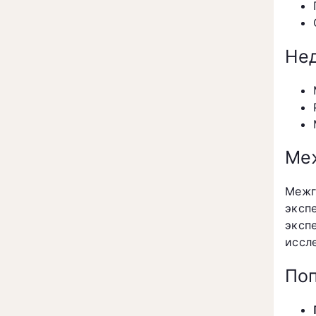
Нед
Меж
Межг
эксп
эксп
иссл
Поп