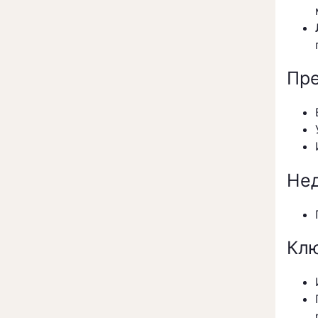
Пр
Нед
Клю