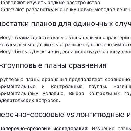
Позволяют изучить редкие расстройства
Облегчают разработку и оценку новых методов лечен
остатки планов для одиночных случ
Могут взаимодействовать с уникальными характерис
Результаты могут иметь ограниченную переносимость
Могут быть субъективны, если используется визуаль
групповые планы сравнения
рупповые планы сравнения предполагают сравнение
ериментальные и контрольные группы. Разли
ериментальному условию. Выбор контрольных г
едовательских вопросов.
еречно-срезовые vs лонгитюдные 
Поперечно-срезовые исследования:
Изучение разны