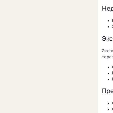
Нед
Экс
Эксп
тера
Пре