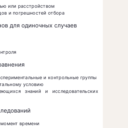
нью или расстройством
дов и погрешностей отбора
ов для одиночных случаев
онтроля
равнения
кспериментальные и контрольные группы
тальному условию
еющихся знаний и исследовательских
следований
 момент времени