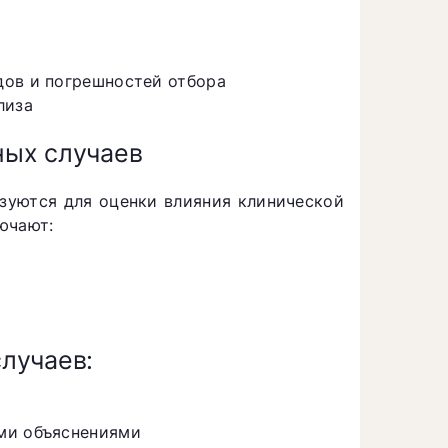
дов и погрешностей отбора
лиза
ных случаев
зуются для оценки влияния клинической
ючают:
лучаев:
ми объяснениями