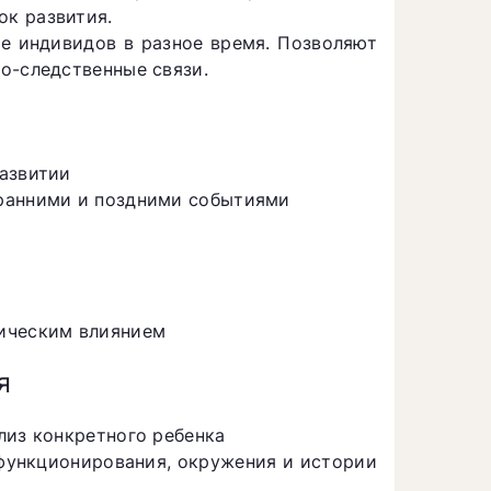
к развития.
е индивидов в разное время. Позволяют
о-следственные связи.
развитии
 ранними и поздними событиями
тическим влиянием
я
лиз конкретного ребенка
функционирования, окружения и истории