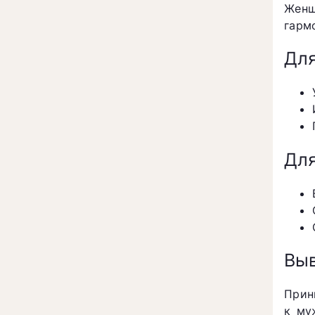
Женщ
гарм
Дл
Для
Вы
Прин
к му