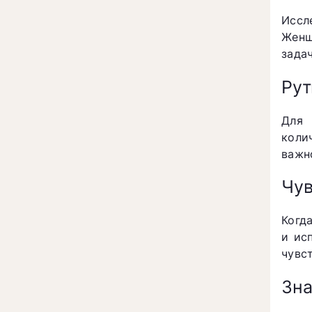
Иссл
Женщ
задач
Рут
Для 
коли
важн
Чув
Когд
и ис
чувс
Зна