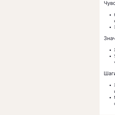
Чув
Зна
Шаг