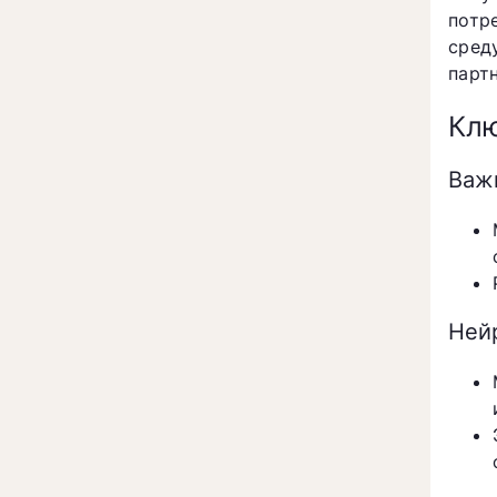
потр
сред
парт
Клю
Важ
Ней