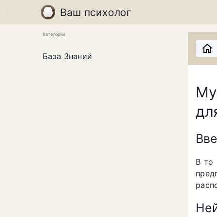
Ваш психолог
Категории
База Знаний
Му
дл
Вв
В то
пред
расп
Ней