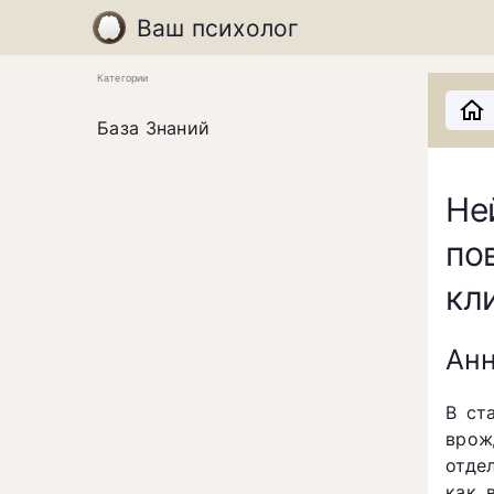
Ваш психолог
Категории
База Знаний
Не
по
кл
Анн
В ст
врож
отде
как 