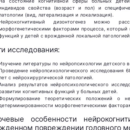
На состояние когнитивной сферы больных дете
индивидов свойства (возраст и пол) и специфич
патологии (вид, латерализация и локализация).
Нейрокогнитивный дизонтогенез можно расс
морфогенетическими факторами процесса, который 
функций у детей с врожденной локальной патологией
и исследования:
Изучение литературы по нейропсихологии детского в
Проведение нейропсихологического исследования 68
лет с нейрохирургической патологией.
Анализ результатов нейропсихологического исслед
развитии когнитивных функций у больных детей.
Формулирование теоретических положений о не
детерминированности морфогенетическими фактора
ючевые особенности нейрокогнит
жденном повреждении головного м