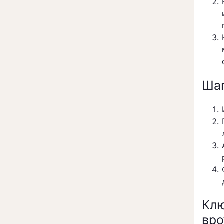
Шаг
Кл
вро