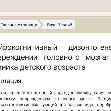
Главная страница
База Знаний
йрокогнитивный дизонтог
вреждении головного мозга:
иника детского возраста
отация
атье предлагается новый подход к анализу нарушен
денным повреждением головного мозга. Парци
льных когнитивных функций при разных видах цереб
варианты нейрокогнитивного дизонтогенеза, обусл