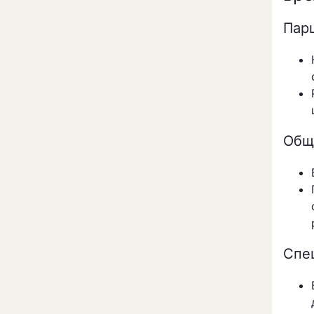
Пар
Общи
Спе