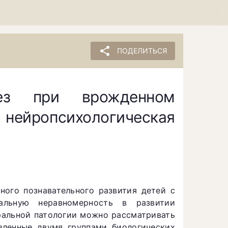
share
ПОДЕЛИТЬСЯ
енез при врожденном
 нейропсихологическая
ного познавательного развития детей с
альную неравномерность в развитии
ральной патологии можно рассматривать
овленные двумя группами биологических