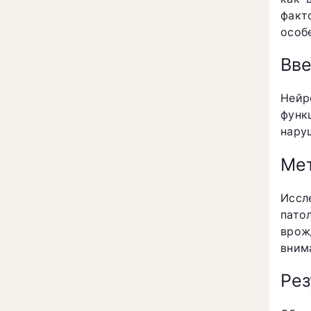
факт
особ
Вв
Нейр
функ
нару
Ме
Иссл
пато
врож
внима
Рез