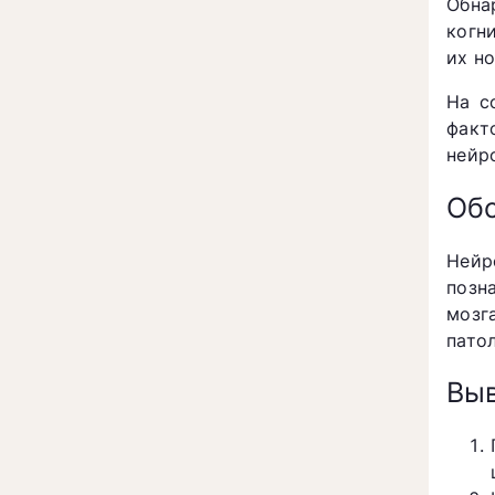
Обна
когн
их н
На с
факт
нейр
Об
Нейр
позн
мозг
пато
Вы