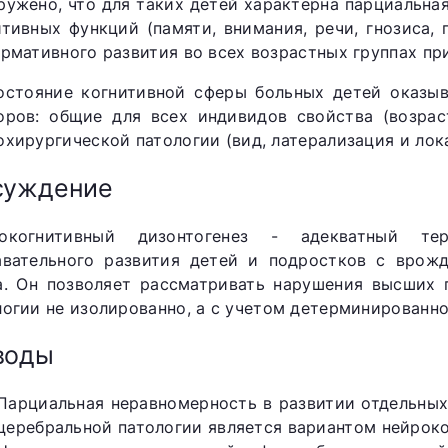
ружено, что для таких детей характерна парциальна
итивных функций (памяти, внимания, речи, гнозиса,
ормативного развития во всех возрастных группах пр
остояние когнитивной сферы больных детей оказыв
оров: общие для всех индивидов свойства (возрас
охирургической патологии (вид, латерализация и лок
суждение
окогнитивный дизонтогенез - адекватный те
авательного развития детей и подростков с врожд
а. Он позволяет рассматривать нарушения высших 
логии не изолированно, а с учетом детерминированн
воды
Парциальная неравномерность в развитии отдельных
церебральной патологии является вариантом нейроко