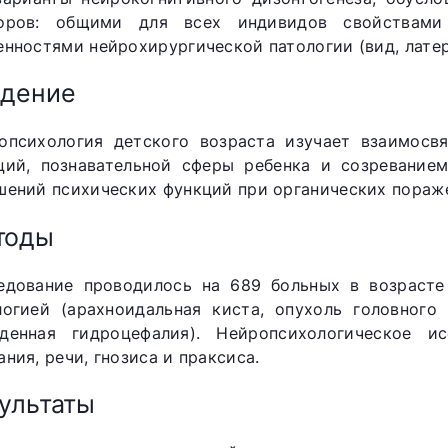
оров: общими для всех индивидов свойствами
енностями нейрохирургической патологии (вид, латер
едение
опсихология детского возраста изучает взаимосв
ций, познавательной сферы ребенка и созревание
шений психических функций при органических пораже
тоды
едование проводилось на 689 больных в возрасте
логией (арахноидальная киста, опухоль головного
денная гидроцефалия). Нейропсихологическое и
ния, речи, гнозиса и праксиса.
ультаты