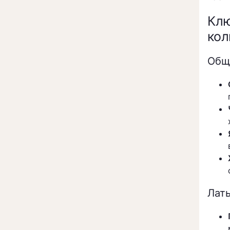
Клю
кол
Общ
Лат