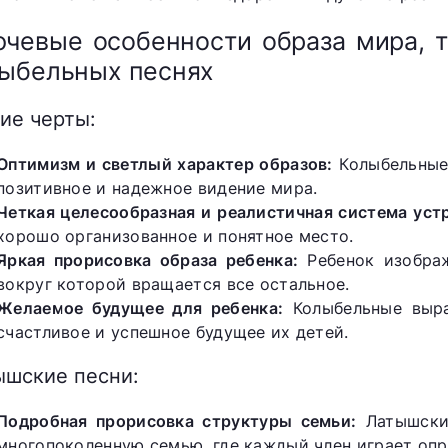
чевые особенности образа мира, 
ыбельных песнях
ие черты:
Оптимизм и светлый характер образов:
Колыбельные 
позитивное и надежное видение мира.
Четкая целесообразная и реалистичная система уст
хорошо организованное и понятное место.
Яркая прорисовка образа ребенка:
Ребенок изображ
вокруг которой вращается все остальное.
Желаемое будущее для ребенка:
Колыбельные выра
счастливое и успешное будущее их детей.
ышские песни:
Подробная прорисовка структуры семьи:
Латышские
многопоколенную семью, где каждый член играет опр