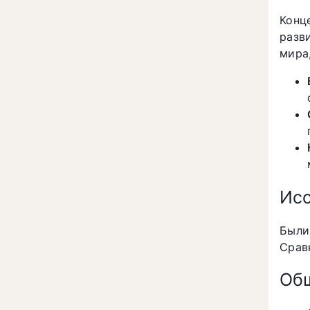
Конц
разв
мира
Ис
Были
Срав
Общ