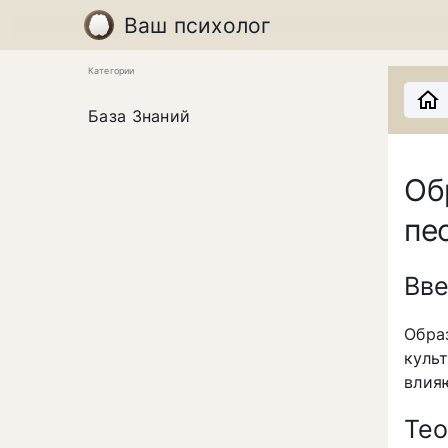
Ваш психолог
Категории
База Знаний
Об
пе
Вв
Обра
куль
влия
Тео