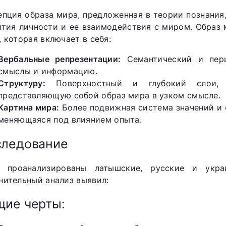
епция образа мира, предложенная в теории познания
ития личности и ее взаимодействия с миром. Образ
, которая включает в себя:
Вербальные репрезентации:
Семантический и перц
смыслы и информацию.
Структуру:
Поверхностный и глубокий слои, о
представляющую собой образ мира в узком смысле.
Картина мира:
Более подвижная система значений и 
меняющаяся под влиянием опыта.
следование
 проанализированы латышские, русские и укра
нительный анализ выявил:
ие черты: