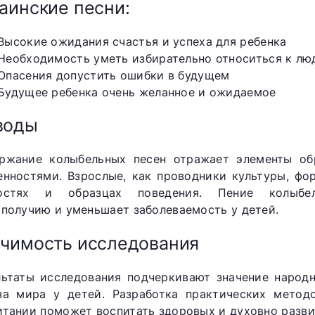
аинские песни:
Высокие ожидания счастья и успеха для ребенка
Необходимость уметь избирательно относиться к лю
Опасения допустить ошибки в будущем
Будущее ребенка очень желанное и ожидаемое
воды
ржание колыбельных песен отражает элементы об
енностями. Взрослые, как проводники культуры, фо
остях и образцах поведения. Пение колыбел
ополучию и уменьшает заболеваемость у детей.
чимость исследования
льтаты исследования подчеркивают значение народ
за мира у детей. Разработка практических метод
итании поможет воспитать здоровых и духовно разви