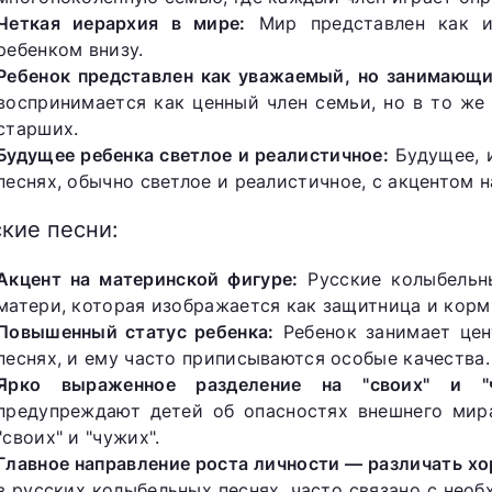
Четкая иерархия в мире:
Мир представлен как и
ребенком внизу.
Ребенок представлен как уважаемый, но занимающи
воспринимается как ценный член семьи, но в то же
старших.
Будущее ребенка светлое и реалистичное:
Будущее, 
песнях, обычно светлое и реалистичное, с акцентом 
кие песни:
Акцент на материнской фигуре:
Русские колыбельн
матери, которая изображается как защитница и корм
Повышенный статус ребенка:
Ребенок занимает цен
песнях, и ему часто приписываются особые качества.
Ярко выраженное разделение на "своих" и "ч
предупреждают детей об опасностях внешнего мир
"своих" и "чужих".
Главное направление роста личности — различать хо
в русских колыбельных песнях, часто связано с нео