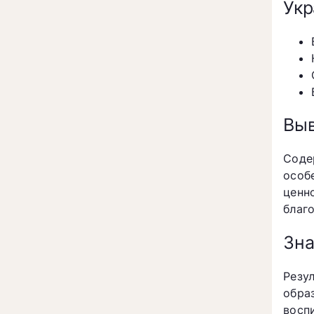
Укр
Вы
Соде
особ
ценн
благ
Зна
Резу
обра
восп