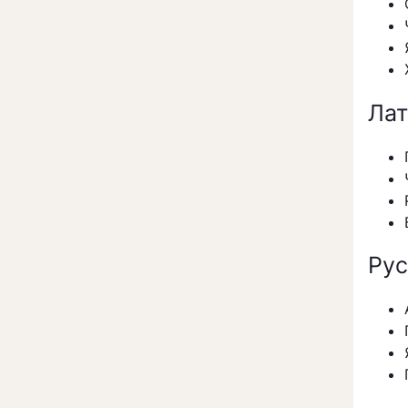
Лат
Рус