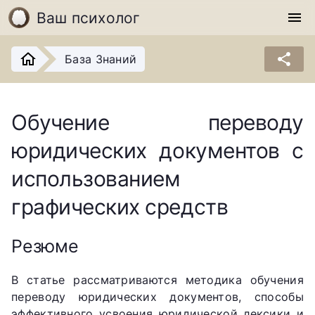
Ваш психолог
menu
share
База Знаний
Обучение переводу
юридических документов с
использованием
графических средств
Резюме
В статье рассматриваются методика обучения
переводу юридических документов, способы
эффективного усвоения юридической лексики и