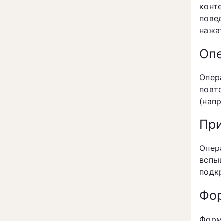
конт
пове
нажа
Опе
Опер
повт
(нап
При
Опер
вспы
подк
Фо
Форм