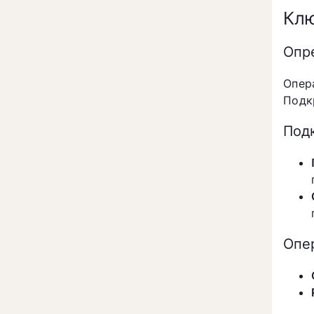
Клю
Опр
Опер
Подк
Под
Опе