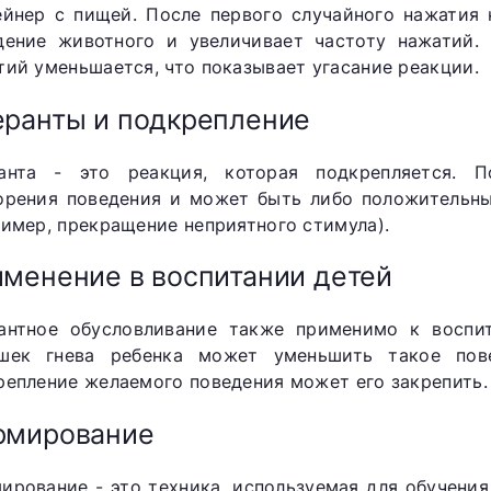
ейнер с пищей. После первого случайного нажатия 
дение животного и увеличивает частоту нажатий. 
тий уменьшается, что показывает угасание реакции.
ранты и подкрепление
анта - это реакция, которая подкрепляется. П
орения поведения и может быть либо положительны
ример, прекращение неприятного стимула).
менение в воспитании детей
антное обусловливание также применимо к воспит
шек гнева ребенка может уменьшить такое пов
репление желаемого поведения может его закрепить.
рмирование
ирование - это техника, используемая для обучени