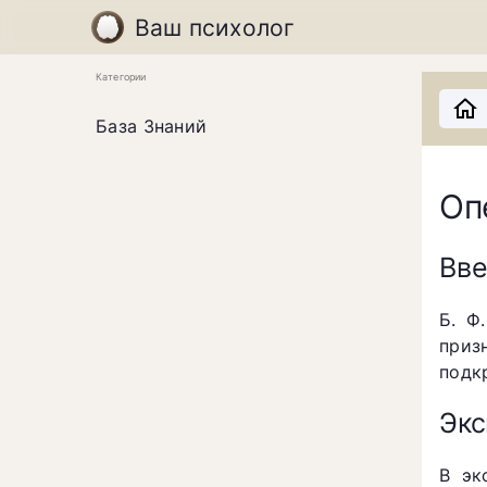
Ваш психолог
Категории
База Знаний
Оп
Вв
Б. Ф
приз
подк
Экс
В эк