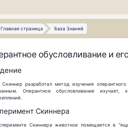
Главная страница
База Знаний
ерантное обусловливание и ег
едение
. Скиннер разработал метод изучения оперантного
нанным. Оперантное обусловливание изучает, 
реплений.
перимент Скиннера
сперименте Скиннера животное помещается в "ящи