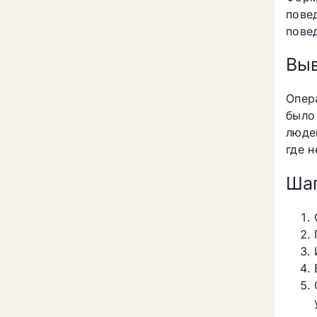
пове
пове
Вы
Опер
было
люде
где 
Шаг