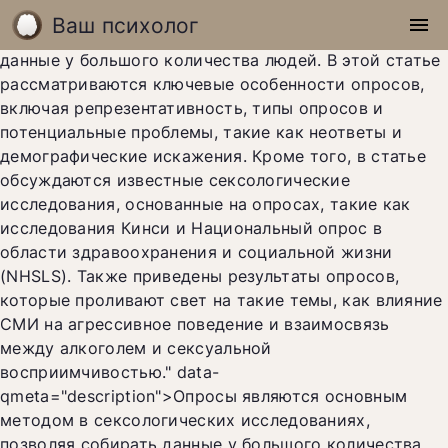
Опросы являются основным методом в
Ваш психолог
menu
сексологических исследованиях, позволяя собирать
данные у большого количества людей. В этой статье
рассматриваются ключевые особенности опросов,
включая репрезентативность, типы опросов и
потенциальные проблемы, такие как неответы и
демографические искажения. Кроме того, в статье
обсуждаются известные сексологические
исследования, основанные на опросах, такие как
исследования Кинси и Национальный опрос в
области здравоохранения и социальной жизни
(NHSLS). Также приведены результаты опросов,
которые проливают свет на такие темы, как влияние
СМИ на агрессивное поведение и взаимосвязь
между алкоголем и сексуальной
восприимчивостью." data-
qmeta="description">
Опросы являются основным
методом в сексологических исследованиях,
позволяя собирать данные у большого количества