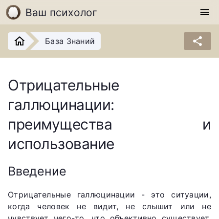
Ваш психолог
menu
share
База Знаний
Отрицательные
галлюцинации:
преимущества и
использование
Введение
Отрицательные галлюцинации - это ситуации,
когда человек не видит, не слышит или не
чувствует чего-то, что объективно существует.