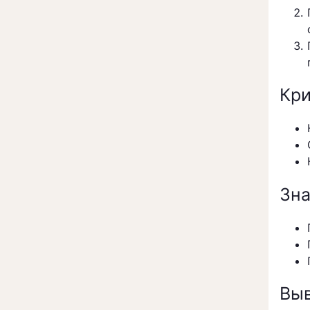
Кри
Зна
Вы