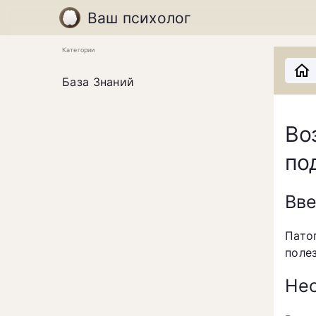
Ваш психолог
Категории
База Знаний
Во
по
Вв
Пато
поле
Нео