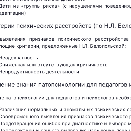
Дети из «группы риска» (с нарушениями поведения
адаптации)
ерии психических расстройств (по Н.Л. Бел
выявления признаков психического расстройства 
ующие критерии, предложенные Н.Л. Белопольской:
Неадекватность
Сниженная или отсутствующая критичность
Непродуктивность деятельности
ение знания патопсихологии для педагогов 
ие патопсихологии для педагогов и психологов необх
Различения нормальных и аномальных психических с
Своевременного выявления признаков психического 
Предотвращения ошибок при диагностике и выборе 
Профилактики и раннего выявления нарушений психи