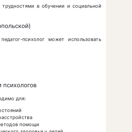
, трудностями в обучении и социальной
опольской)
педагог-психолог может использовать
и психологов
одимо для:
остояний
расстройства
методов помощи
ческого здоровья у детей