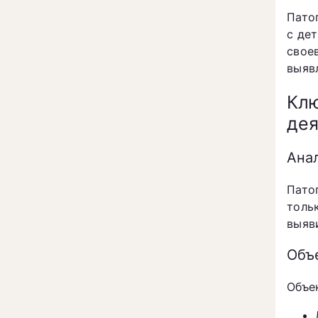
Пато
с де
свое
выяв
Кл
дея
Ана
Пато
толь
выяв
Объ
Объе