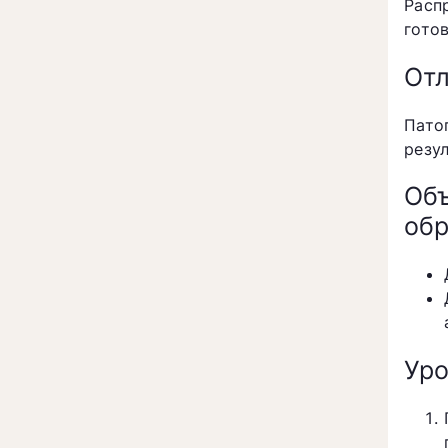
Расп
гото
Отл
Пато
резу
Об
обр
Уро