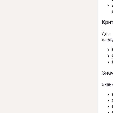
Крит
Для 
след
Знач
Знан