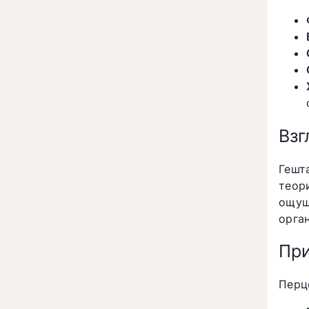
Взг
Гешт
теор
ощущ
орга
При
Перц