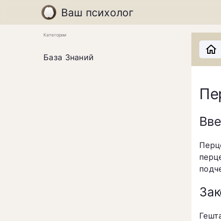
Ваш психолог
Категории
База Знаний
Пе
Вв
Перц
перц
подч
Зак
Гешт