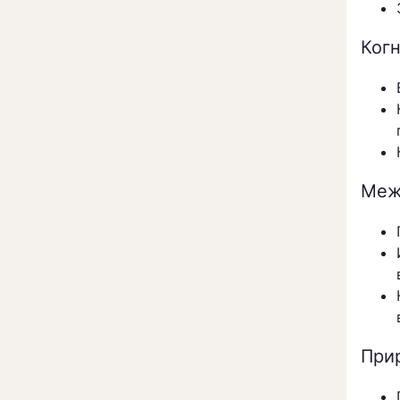
Ког
Меж
При