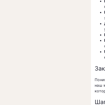
За
Пони
наш 
кото
Шаг