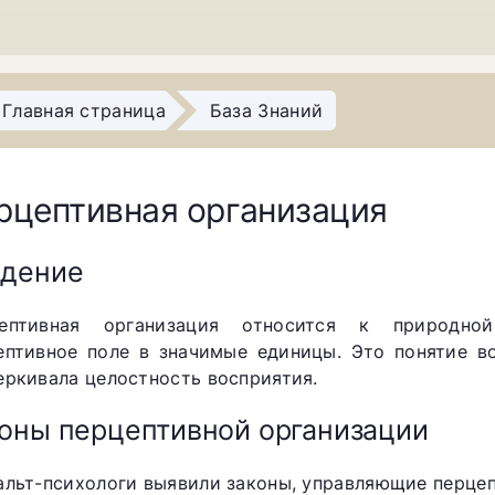
Главная страница
База Знаний
рцептивная организация
едение
ептивная организация относится к природно
ептивное поле в значимые единицы. Это понятие во
еркивала целостность восприятия.
оны перцептивной организации
альт-психологи выявили законы, управляющие перцеп