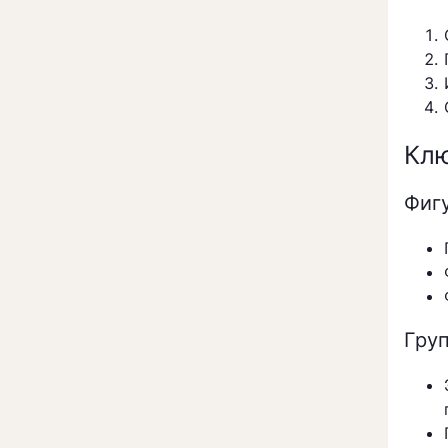
Клю
Фиг
Гру