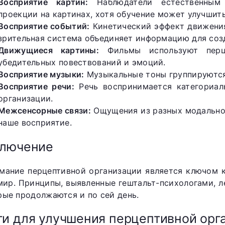
Восприятие картин:
Наблюдатели естественным 
проекции на картинах, хотя обучение может улучшить
Восприятие событий:
Кинетический эффект движения
зрительная система объединяет информацию для соз
Движущиеся картины:
Фильмы используют перце
убедительных повествований и эмоций.
Восприятие музыки:
Музыкальные тоны группируются 
Восприятие речи:
Речь воспринимается категориал
организации.
Межсенсорные связи:
Ощущения из разных модальнос
наше восприятие.
ключение
мание перцептивной организации является ключом 
мир. Принципы, выявленные гештальт-психологами, л
рые продолжаются и по сей день.
и для улучшения перцептивной орг