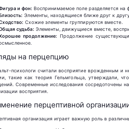
Фигура и фон:
Воспринимаемое поле разделяется на ф
Близость:
Элементы, находящиеся ближе друг к другу
Сходство:
Схожие элементы группируются вместе.
Общая судьба:
Элементы, движущиеся вместе, воспри
Хорошее продолжение:
Продолжение существующих
осмысленное.
ляды на перцепцию
альт-психологи считали восприятие врожденным и н
ии, такие как теория Гельмгольца, утверждали, чт
ений. Современные исследования сосредоточены на
низации восприятия.
менение перцептивной организаци
ептивная организация играет важную роль в различны