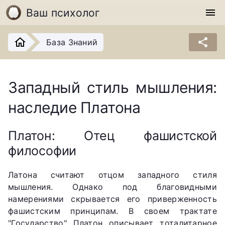
Ваш психолог
menu
share
База Знаний
Западный стиль мышления:
наследие Платона
Платон: Отец фашистской
философии
Латона считают отцом западного стиля
мышления. Однако под благовидными
намерениями скрывается его приверженность
фашистским принципам. В своем трактате
"Государство" Платон описывает тоталитарное