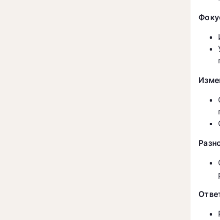
Фоку
Изме
Разн
Отве