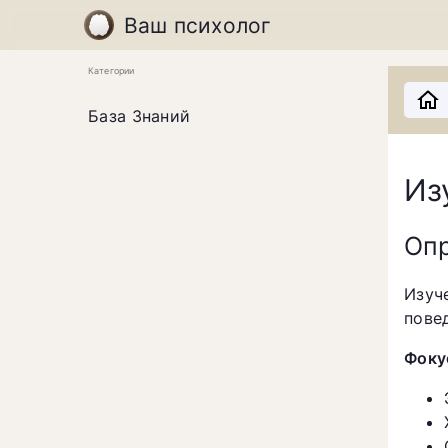
Ваш психолог
Категории
База Знаний
Из
Оп
Изуч
пове
Фоку