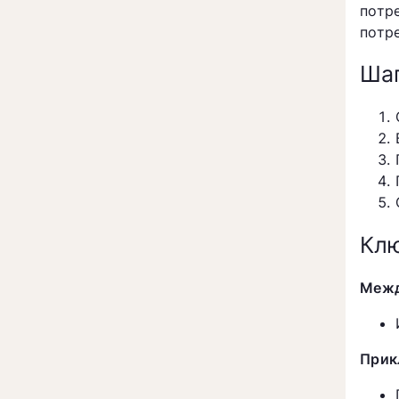
потр
потр
Шаг
Клю
Межд
Прик