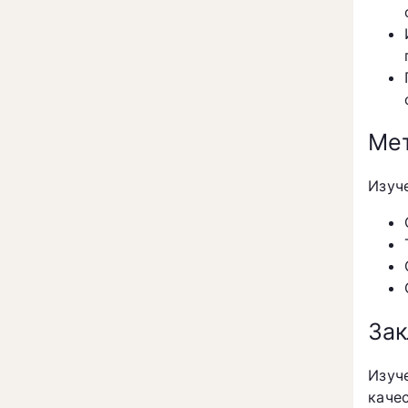
Мет
Изуч
За
Изуч
каче