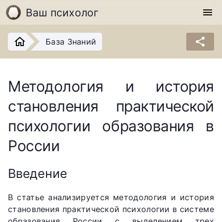
Ваш психолог
menu
share
База Знаний
Методология и история
становления практической
психологии образования в
России
Введение
В статье анализируется методология и история
становления практической психологии в системе
образования России с выделением трех