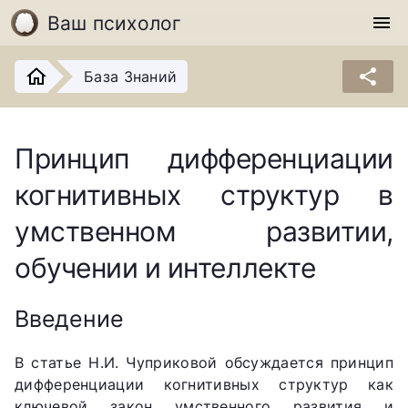
Ваш психолог
menu
share
База Знаний
Принцип дифференциации
когнитивных структур в
умственном развитии,
обучении и интеллекте
Введение
В статье Н.И. Чуприковой обсуждается принцип
дифференциации когнитивных структур как
ключевой закон умственного развития и