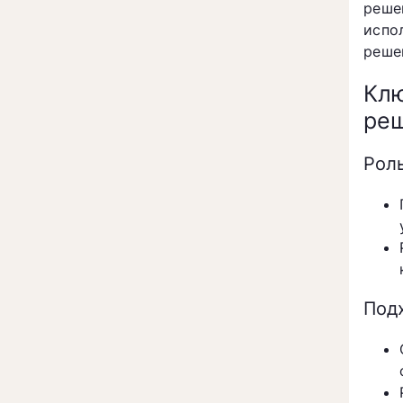
реше
испо
реше
Кл
реш
Рол
Под