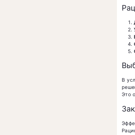
Рац
Выб
В ус
реше
Это 
За
Эффе
Раци