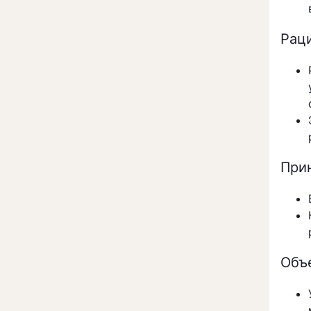
Рац
При
Объ