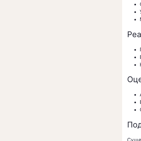
Реа
Оце
Под
Суще