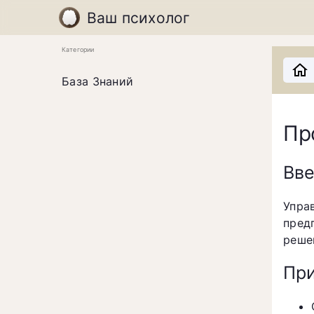
Ваш психолог
Категории
База Знаний
Пр
Вв
Упра
пред
реше
При