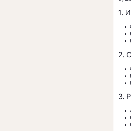
1. 
2. 
3. 