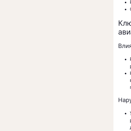
Кл
ави
Вли
Нар