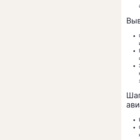
Вы
Шаг
ави