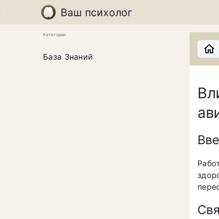
Ваш психолог
Категории
База Знаний
В
ав
Вв
Рабо
здор
пере
Св