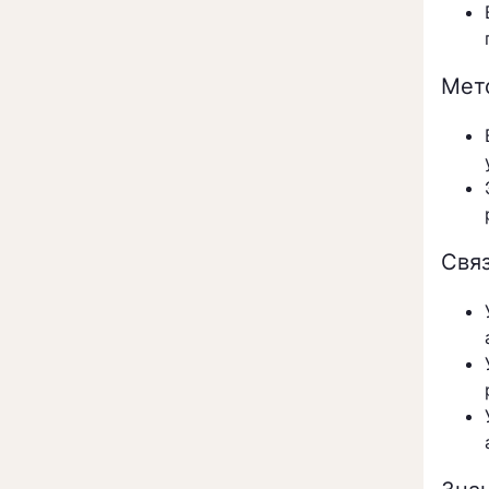
Мет
Свя