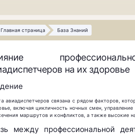
Главная страница
База Знаний
лияние профессиональ
иадиспетчеров на их здоровье
едение
та авиадиспетчеров связана с рядом факторов, кото
овье, включая цикличность ночных смен, управлени
сечения маршрутов и конфликтов, а также высокие на
язь между профессиональной дея