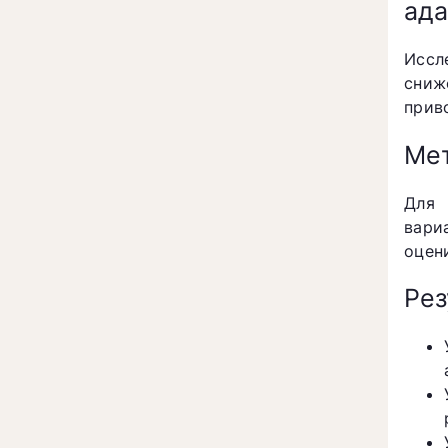
ада
Иссл
сниж
прив
Мет
Для 
вари
оцен
Рез