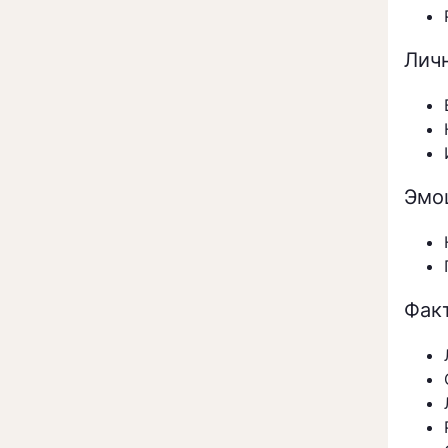
Лич
Эмо
Фак