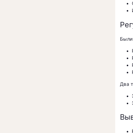
Рег
Были
Два 
Вы