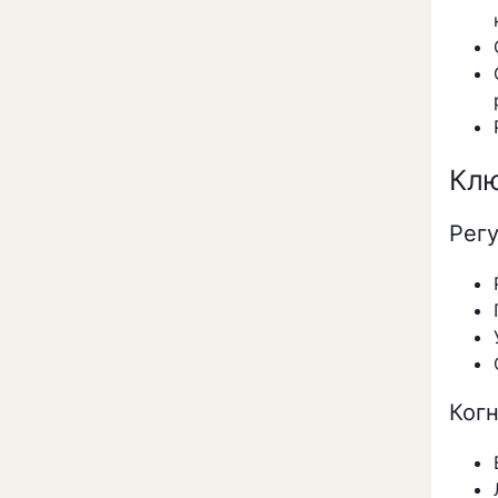
Клю
Рег
Ког