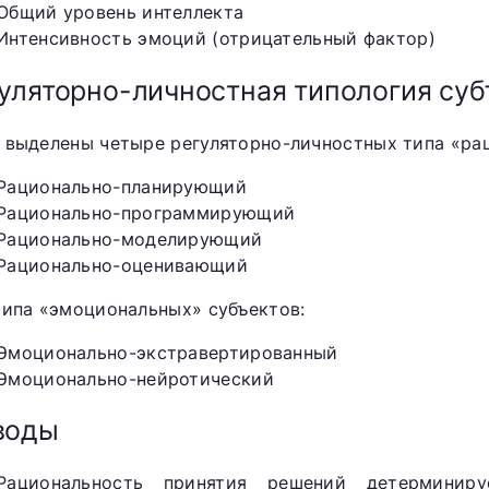
Общий уровень интеллекта
Интенсивность эмоций (отрицательный фактор)
уляторно-личностная типология су
 выделены четыре регуляторно-личностных типа «ра
Рационально-планирующий
Рационально-программирующий
Рационально-моделирующий
Рационально-оценивающий
типа «эмоциональных» субъектов:
Эмоционально-экстравертированный
Эмоционально-нейротический
воды
Рациональность принятия решений детерминиру