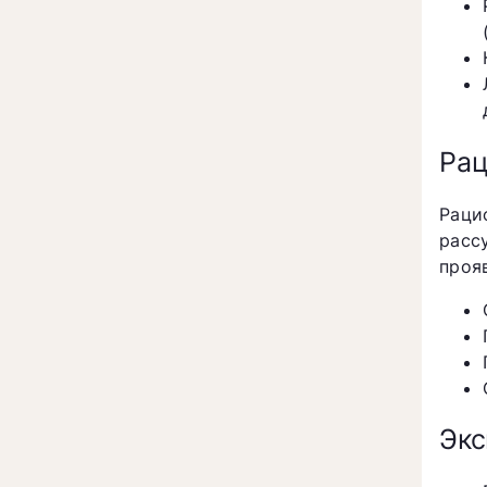
Рац
Раци
расс
проя
Экс