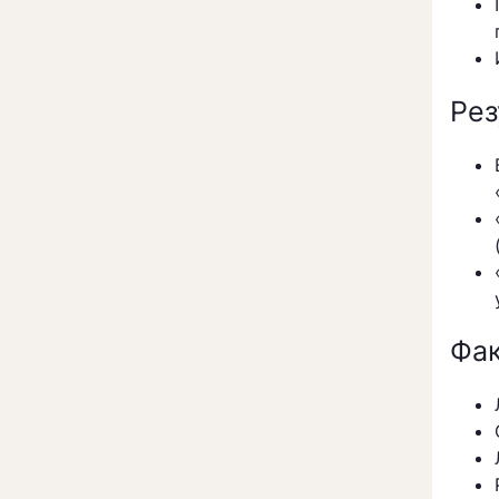
Рез
Фак