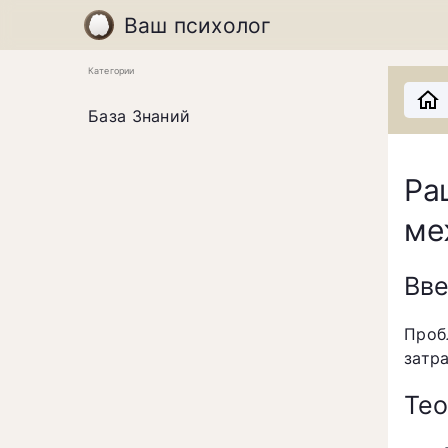
Ваш психолог
Категории
База Знаний
Р
ме
Вв
Проб
затр
Тео