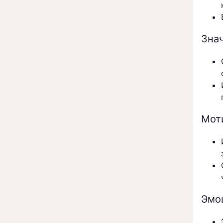
Зна
Мот
Эмо