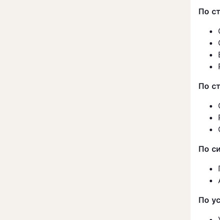
По с
По с
По с
По у