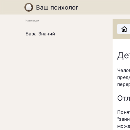
Ваш психолог
Категории
База Знаний
Де
Чело
пред
пере
Отл
Поня
"заи
може