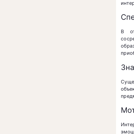
инте
Спе
В от
соср
обра
прио
Зна
Суще
объе
пред
Мот
Инте
эмоц