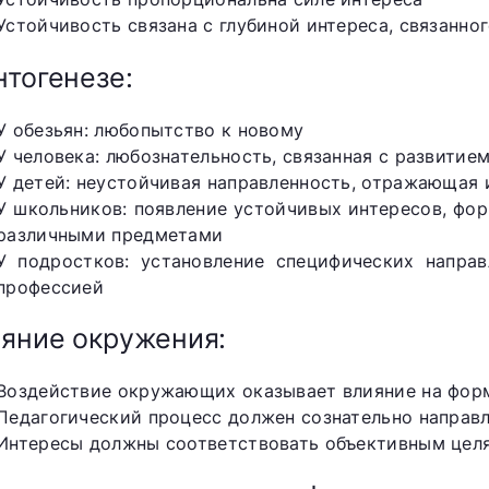
Устойчивость связана с глубиной интереса, связанн
нтогенезе:
У обезьян: любопытство к новому
У человека: любознательность, связанная с развитие
У детей: неустойчивая направленность, отражающая
У школьников: появление устойчивых интересов, фор
различными предметами
У подростков: установление специфических направ
профессией
яние окружения:
Воздействие окружающих оказывает влияние на фор
Педагогический процесс должен сознательно направ
Интересы должны соответствовать объективным цел