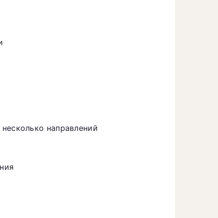
и
 несколько направлений
ания