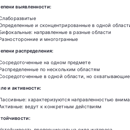
тепени выявленности:
Слаборазвитые
Определенные и сконцентрированные в одной област
Бифокальные: направленные в разные области
Разносторонние и многогранные
тепени распределения:
Сосредоточенные на одном предмете
Распределенные по нескольким областям
Сосредоточенные в одной области, но охватывающие
иле и активности:
Пассивные: характеризуются направленностью вним
Активные: ведут к конкретным действиям
стойчивости:
Устойчивость пропорциональна силе интереса