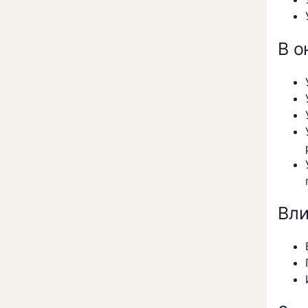
В о
Вли