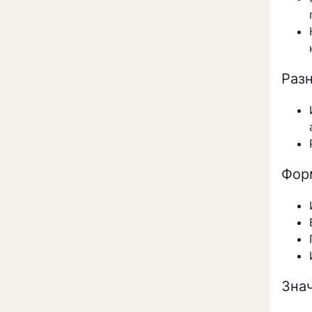
Раз
Фор
Зна