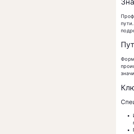
Зна
Проф
пути
подр
Пут
Форм
прои
знач
Клю
Спе