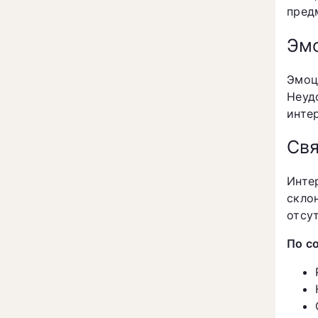
пред
Эмо
Эмоц
Неуд
инте
Свя
Инте
скло
отсу
По с