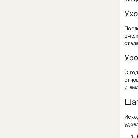
Ухо
Посл
смел
стал
Уро
С го
отно
и выс
Шаг
Исхо
удов