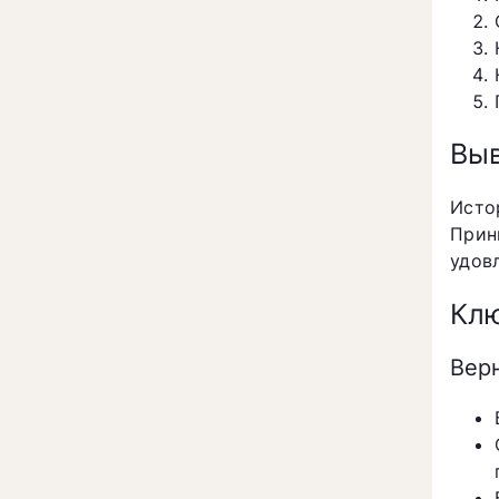
Вы
Исто
Прин
удов
Клю
Вер