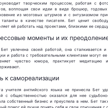
руководит творческим процессом, работая с фот
тов, воплощая свои идеи в виде брошюр, годовых
новение из мозговых штурмов и с энтузиазмом при
 таланты в качестве писателя. Бет ценит свобод
оляет ей работать над проектами, близкими ее сердцу
ессовые моменты и их преодолени
 Бет увлечена своей работой, она сталкивается и
дки и работа с требовательными клиентами могут ее 
еняет чувство юмора, практикует медитацию 
ерживают.
ь к самореализации
та учителя английского языка не принесла Бет уд
ей с общественностью оказался для нее судьбоно
ала собственный бизнес и преуспела в нем. Бет та
рый помог ей лучше понять себя и свои отношения с 