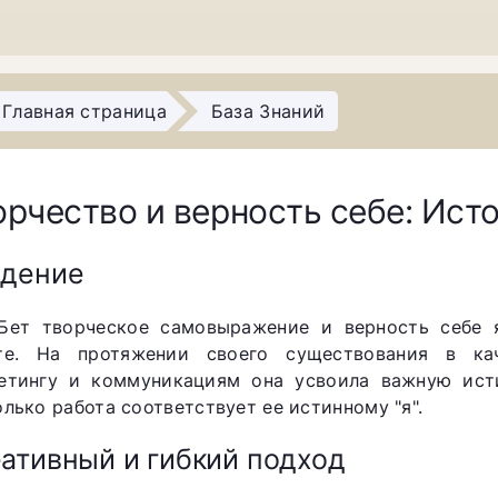
Главная страница
База Знаний
орчество и верность себе: Ист
едение
Бет творческое самовыражение и верность себе
те. На протяжении своего существования в кач
етингу и коммуникациям она усвоила важную исти
олько работа соответствует ее истинному "я".
ативный и гибкий подход