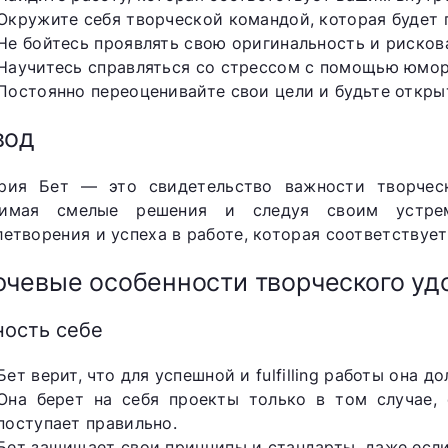
Окружите себя творческой командой, которая будет
Не бойтесь проявлять свою оригинальность и рисков
Научитесь справляться со стрессом с помощью юмор
Постоянно переоценивайте свои цели и будьте откр
вод
рия Бет — это свидетельство важности творчес
имая смелые решения и следуя своим устрем
летворения и успеха в работе, которая соответствуе
чевые особенности творческого уд
ность себе
Бет верит, что для успешной и fulfilling работы она д
Она берет на себя проекты только в том случае, 
поступает правильно.
Бет защищает свои принципы и стандарты, даже если 