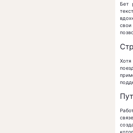
Бет 
текс
вдох
свои
позв
Стр
Хотя
поез
прим
подд
Пут
Рабо
связ
созд
кото