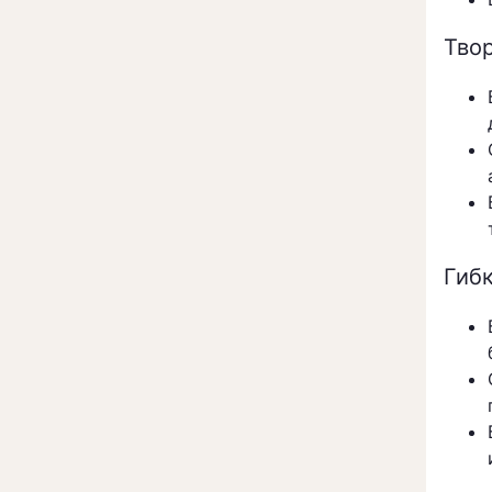
Тво
Гибк