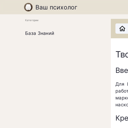
Ваш психолог
Категории
База Знаний
Тв
Вв
Для 
рабо
марк
наск
Кре