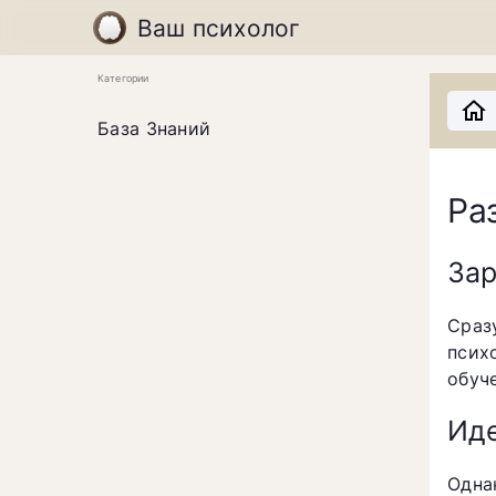
Ваш психолог
Категории
База Знаний
Ра
Зар
Сраз
псих
обуч
Иде
Одн