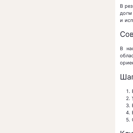
В ре
догм
и ис
Сов
В на
обла
орие
Шаг