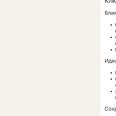
Клю
Вли
Иде
Сох