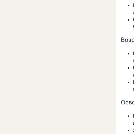
Воз
Осв