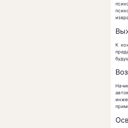
псих
псих
извр
Выж
К ко
пред
буду
Воз
Начи
авто
инже
прим
Осв