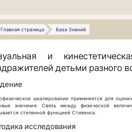
Главная страница
База Знаний
зуальная и кинестетическ
здражителей детьми разного в
едение
офизическое шкалирование применяется для оценк
овые значения. Связь между физической величи
ывается степенной функцией Стивенса.
одика исследования