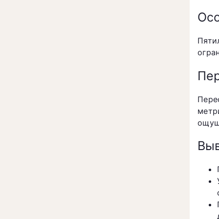
Осо
Пяти
огра
Пер
Пере
метр
ощущ
Вы