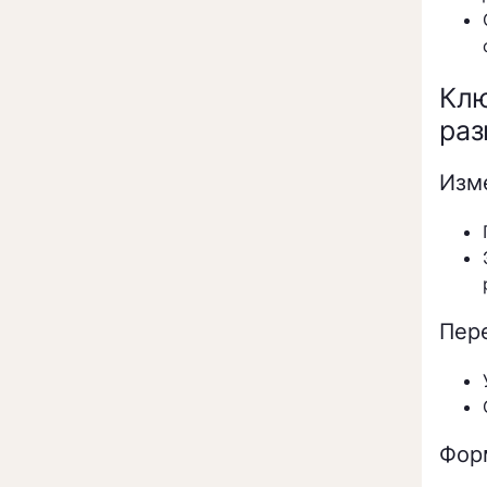
Клю
раз
Изм
Пер
Фор