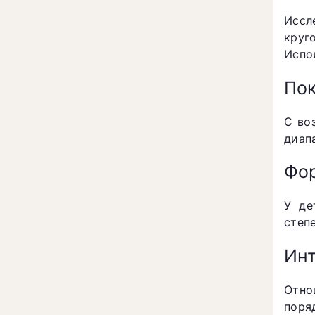
Иссл
круг
Испо
Пок
С во
диап
Фор
У де
степ
Инт
Отно
поря