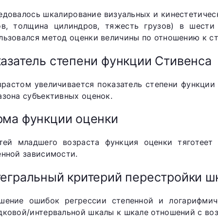
едовалось шкалирование визуальных и кинестетичес
ов, толщина цилиндров, тяжесть грузов) в шести 
льзовался метод оценки величины по отношению к ст
азатель степени функции Стивенса
зрастом увеличивается показатель степени функции
азона субъективных оценок.
ма функции оценки
тей младшего возраста функция оценки тяготеет
енной зависимости.
егральный критерий перестройки ш
шение ошибок регрессии степенной и логарифмич
дковой/интервальной шкалы к шкале отношений с во