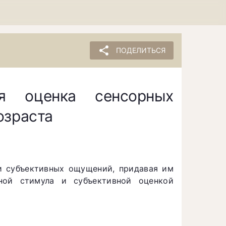
share
ПОДЕЛИТЬСЯ
ая оценка сенсорных
озраста
и субъективных ощущений, придавая им
ной стимула и субъективной оценкой