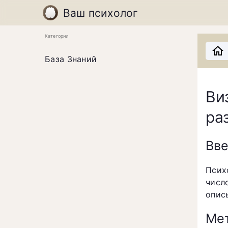
Ваш психолог
Категории
База Знаний
Ви
ра
Вв
Псих
числ
опис
Мет