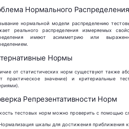
блема Нормального Распределени
зывание нормальной модели распределению тестовы
жает реального распределения измеряемых свой
пределения имеют асимметрию или выражен
ределением.
ьтернативные Нормы
личие от статистических норм существуют также а
т практическое значение) и критериальные те
ериями).
верка Репрезентативности Норм
кость тестовых норм можно проверить с помощью с
Нормализация шкалы для достижения приближения к