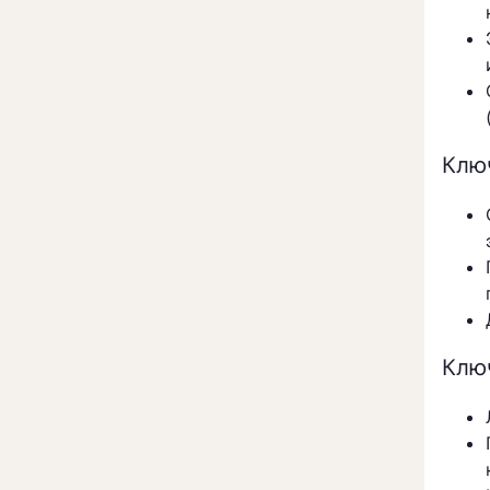
Клю
Клю