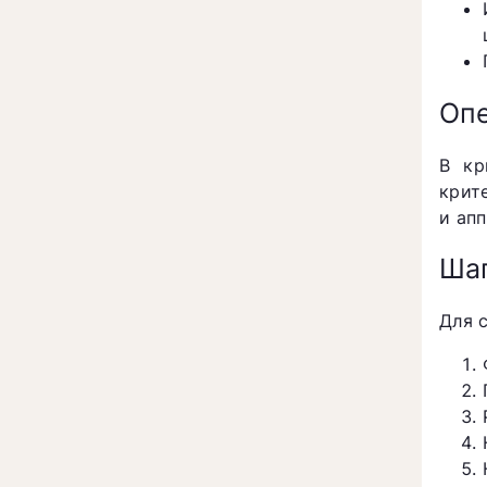
Опе
В кр
крит
и ап
Шаг
Для 