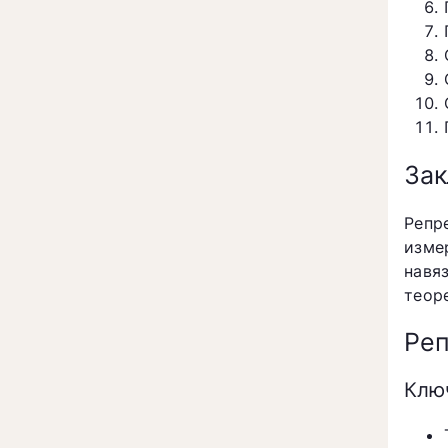
За
Репр
изме
навя
теор
Реп
Клю