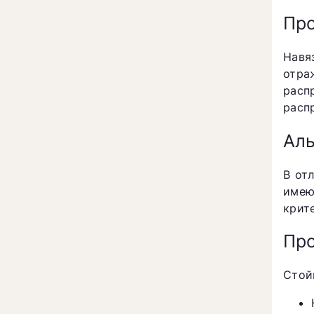
Про
Навя
отра
рас
расп
Ал
В от
имею
крит
Про
Стой