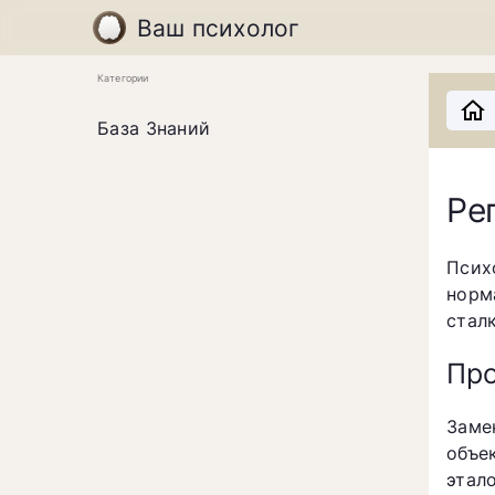
Ваш психолог
Категории
База Знаний
Ре
Псих
норм
стал
Про
Заме
объе
этал