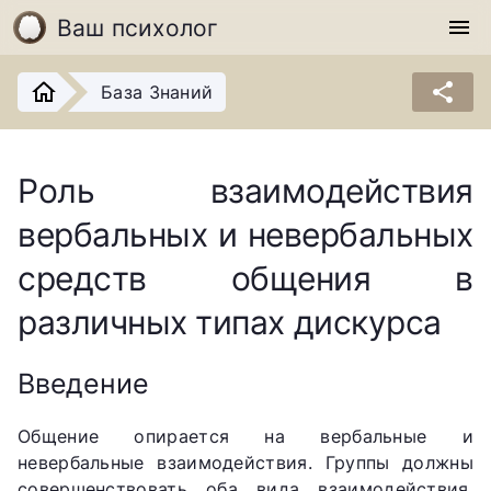
Ваш психолог
menu
share
База Знаний
Роль взаимодействия
вербальных и невербальных
средств общения в
различных типах дискурса
Введение
Общение опирается на вербальные и
невербальные взаимодействия. Группы должны
совершенствовать оба вида взаимодействия,