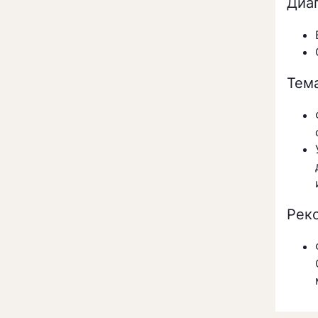
Диаг
Тем
Рек