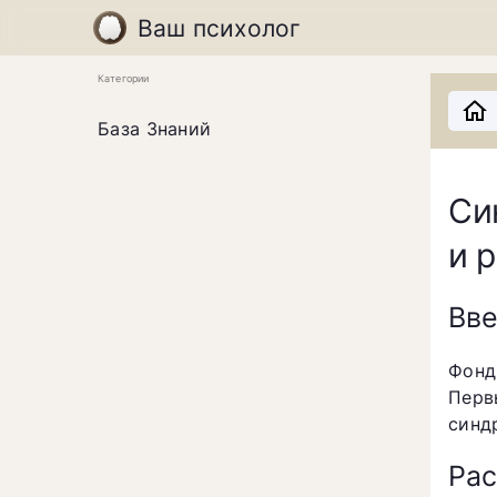
Ваш психолог
Категории
База Знаний
Си
и 
Вв
Фонд 
Перв
синд
Рас