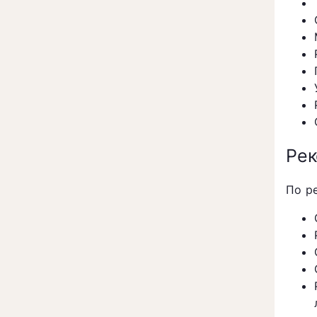
Рек
По р