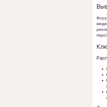
Вы
Фору
меди
реко
перс
Клю
Рас