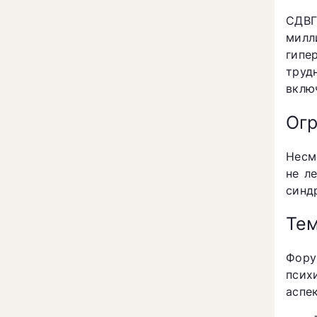
СДВГ
милл
гипе
труд
вклю
Огр
Несм
не л
синд
Тем
Фору
псих
аспе