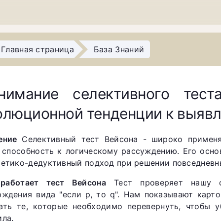
Главная страница
База Знаний
нимание селективного тест
олюционной тенденции к выяв
ение
Селективный тест Вейсона - широко применя
 способность к логическому рассуждению. Его осно
тетико-дедуктивный подход при решении повседневн
работает тест Вейсона
Тест проверяет нашу с
рждения вида "если р, то q". Нам показывают карт
ать те, которые необходимо перевернуть, чтобы 
ила.