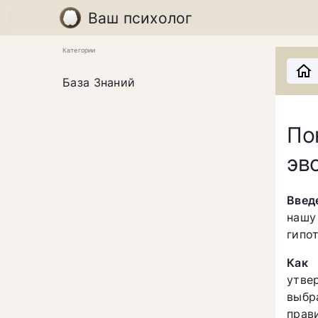
Ваш психолог
Категории
База Знаний
По
эв
Введ
нашу
гипо
Как 
утве
выбр
прав