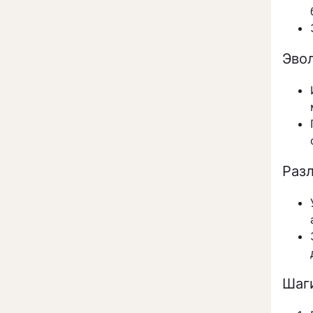
Эво
Разл
Шаг