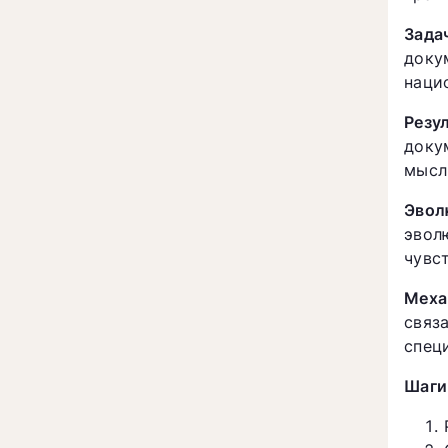
Зада
доку
наци
Резу
доку
мысл
Эвол
эвол
чувс
Меха
связ
спец
Шаги