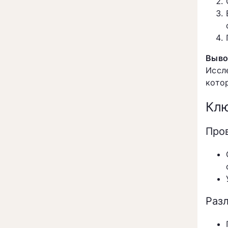
Выво
Иссл
кото
Клю
Про
Раз