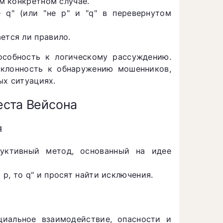
ом конкретном случае.
 q" (или "не р" и "q" в перевернутом
ется ли правило.
собность к логическому рассуждению.
склонность к обнаружению мошенников,
ых ситуациях.
еста Вейсона
я
дуктивный метод, основанный на идее
р, то q" и просят найти исключения.
циальное взаимодействие, опасности и