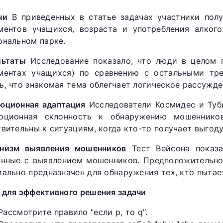
чи
В приведенных в статье задачах участники полу
ментов учащихся, возраста и употребления алкого
ональном парке.
льтаты
Исследование показало, что люди в целом п
ментах учащихся) по сравнению с остальными тре
ь, что знакомая тема облегчает логическое рассужде
юционная адаптация
Исследователи Космидес и Туб
юционная склонность к обнаружению мошеннико
твительны к ситуациям, когда кто-то получает выгоду
низм выявления мошенников
Тест Вейсона показа
анные с выявлением мошенников. Предположительно,
иально предназначен для обнаружения тех, кто пытае
 для эффективного решения задачи
Рассмотрите правило "если р, то q".