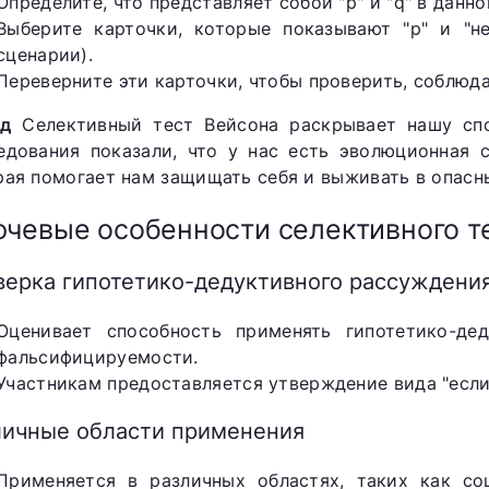
Определите, что представляет собой "р" и "q" в данн
Выберите карточки, которые показывают "р" и "не
сценарии).
Переверните эти карточки, чтобы проверить, соблюда
д
Селективный тест Вейсона раскрывает нашу спо
едования показали, что у нас есть эволюционная 
рая помогает нам защищать себя и выживать в опасн
чевые особенности селективного т
верка гипотетико-дедуктивного рассуждени
Оценивает способность применять гипотетико-де
фальсифицируемости.
Участникам предоставляется утверждение вида "если 
личные области применения
Применяется в различных областях, таких как со