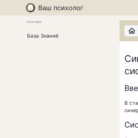
Ваш психолог
Категории
База Знаний
Си
си
Вв
В ст
сине
Си