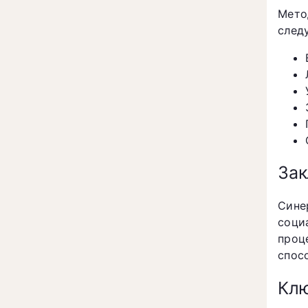
Мето
след
За
Сине
соци
проц
спос
Клю