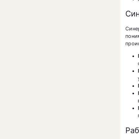
Син
Сине
пони
прои
Раб