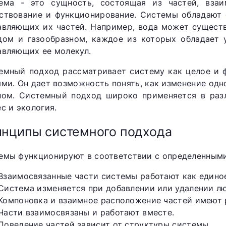
ема - это сущность, состоящая из частей, вза
ствование и функционирование. Системы обладают 
авляющих их частей. Например, вода может существ
дом и газообразном, каждое из которых обладает 
авляющих ее молекул.
емный подход рассматривает систему как целое и 
ями. Он дает возможность понять, как изменение одн
лом. Системный подход широко применяется в разл
с и экология.
нципы системного подхода
емы функционируют в соответствии с определенным
Взаимосвязанные части системы работают как единое
Система изменяется при добавлении или удалении лю
Компоновка и взаимное расположение частей имеют
Части взаимосвязаны и работают вместе.
Поведение частей зависит от структуры системы.