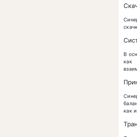
Ска
Сине
скач
Сис
В ос
как 
взаи
При
Сине
бала
как 
Тра