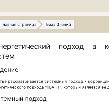
Главная страница
База Знаний
нергетический подход в к
стем
едение
атье рассматривается системный подход к коррекци
ргетического подхода "КВАНТ", который является ее
стемный подход