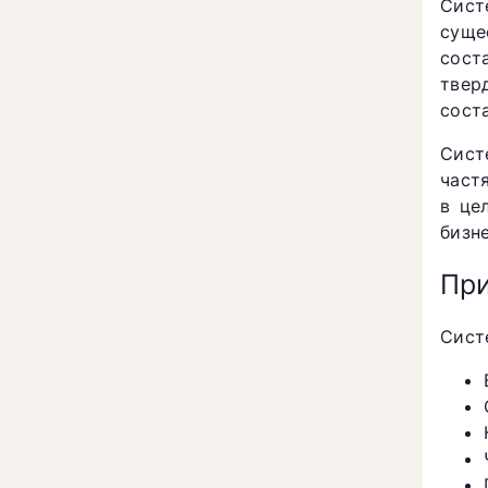
Сист
суще
сост
твер
сост
Сист
част
в це
бизне
При
Сист