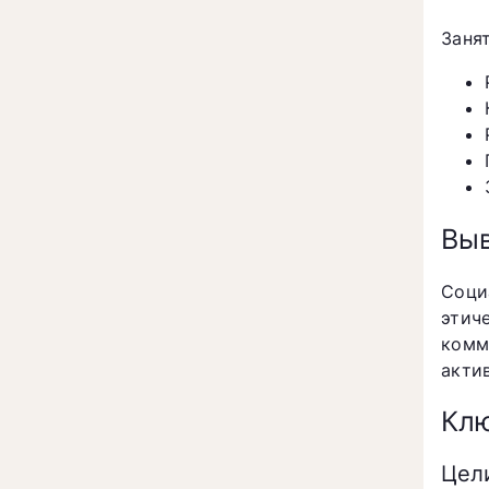
Заня
Вы
Соци
этич
комм
акти
Клю
Цели