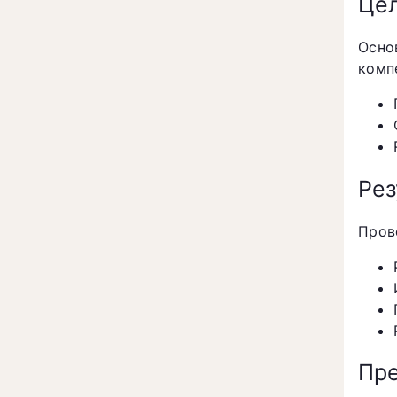
Цел
Осно
комп
Рез
Пров
Пре