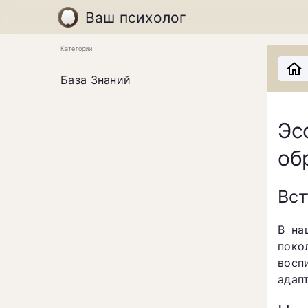
Ваш психолог
Категории
База Знаний
Эс
об
Вст
В на
поко
восп
адап