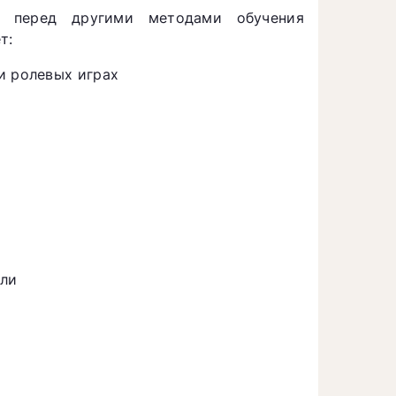
га перед другими методами обучения
т:
и ролевых играх
сли