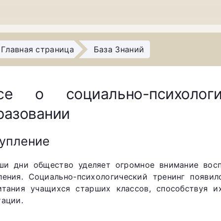
Главная страница
База Знаний
се о социально-психолог
разовании
упление
ши дни общество уделяет огромное внимание вос
ления. Социально-психологический тренинг появи
итания учащихся старших классов, способствуя и
тации.