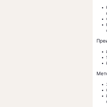
Пре
Мет