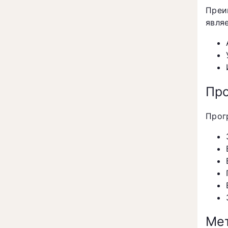
Преи
явля
Про
Прог
Мет