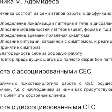
ника М. Адомидеса
техника состоит из семи этапов работы с дисфункци
Определение локализации паттерна в теле и дисбалан
Описание модальностей паттерна (цвет, форма и т.д.)
Определение времени появления симптома
Описание ситуации, связанной с симптомом, и реагир
Принятие симптома
Благодарность себе за хорошую работу
Повтор предыдущих шагов до полного disparition пат
ота с ассоциированными СЕС
зличных психотехнологиях работа с СЕС осуще
оянии, т.е. с наблюдением за ними как присутству
т облегчить состояние клиента.
ота с диссоциированными СЕС