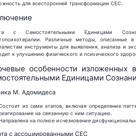
ожность для всесторонней трансформации СЕС.
ключение
ота с Самостоятельными Единицами Созн
топсихотерапии. Различные методы, описанные в
иалистам инструменты для выявления, анализа и эк
одит к улучшению физического и психического здоро
чевые особенности изложенных в
остоятельными Единицами Сознани
ника М. Адомидеса
Состоит из семи этапов, включая определение патт
реагирование на связанную с ним ситуацию.
Направлена на полное исчезновение дисфункциональн
ота с ассоциированными СЕС