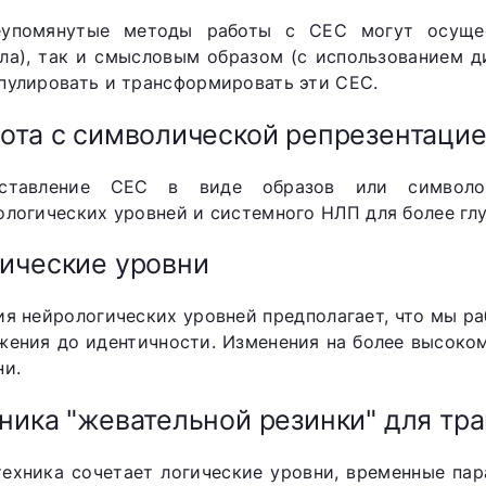
упомянутые методы работы с СЕС могут осущес
ла), так и смысловым образом (с использованием ди
пулировать и трансформировать эти СЕС.
ота с символической репрезентаци
ставление СЕС в виде образов или символов
ологических уровней и системного НЛП для более гл
ические уровни
ия нейрологических уровней предполагает, что мы ра
жения до идентичности. Изменения на более высоком
ни.
ника "жевательной резинки" для т
техника сочетает логические уровни, временные па