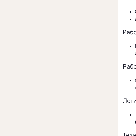
Раб
Раб
Лог
Тех