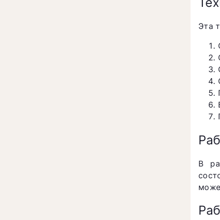
Тех
Эта 
Раб
В ра
сост
може
Раб