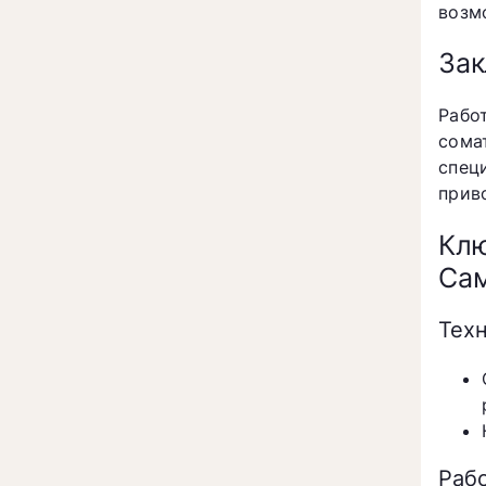
возм
За
Раб
сома
спец
прив
Клю
Сам
Тех
Раб