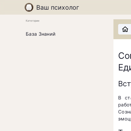
Ваш психолог
Категории
База Знаний
Со
Ед
Вст
В ст
рабо
Созн
эмоц