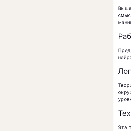
Выше
смыс
мани
Раб
Пред
нейр
Лог
Теор
окру
уров
Тех
Эта 