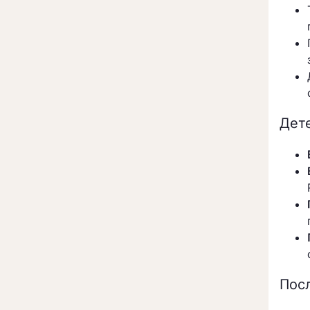
Дет
Пос