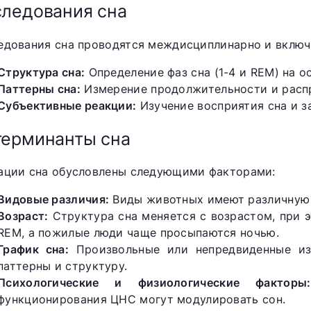
ледования сна
едования сна проводятся междисциплинарно и включ
Структура сна:
Определение фаз сна (1-4 и REM) на о
Паттерны сна:
Измерение продолжительности и распр
Субъективные реакции:
Изучение восприятия сна и з
ерминанты сна
ации сна обусловлены следующими факторами:
Видовые различия:
Виды животных имеют различную с
Возраст:
Структура сна меняется с возрастом, при
REM, а пожилые люди чаще просыпаются ночью.
График сна:
Произвольные или непредвиденные из
паттерны и структуру.
Психологические и физиологические факторы:
функционирования ЦНС могут модулировать сон.