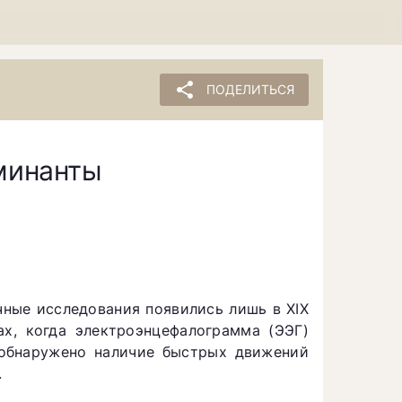
share
ПОДЕЛИТЬСЯ
рминанты
чные исследования появились лишь в XIX
х, когда электроэнцефалограмма (ЭЭГ)
 обнаружено наличие быстрых движений
.