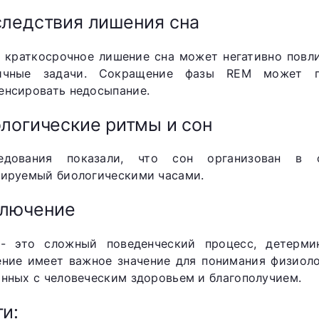
ледствия лишения сна
 краткосрочное лишение сна может негативно повли
ичные задачи. Сокращение фазы REM может 
енсировать недосыпание.
логические ритмы и сон
едования показали, что сон организован в с
лируемый биологическими часами.
ключение
- это сложный поведенческий процесс, детерми
ение имеет важное значение для понимания физиоло
анных с человеческим здоровьем и благополучием.
и: