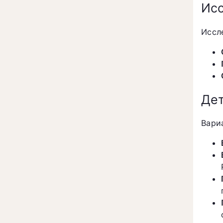
Исс
Иссл
Дет
Вари