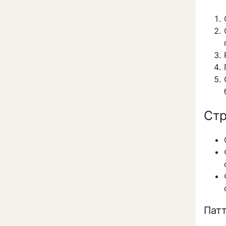
Стр
Пат