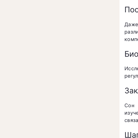
Пос
Даже
разл
комп
Био
Иссл
регу
За
Сон 
изуч
связ
Шаг