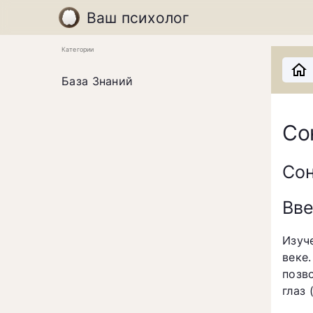
Ваш психолог
Категории
База Знаний
Со
Со
Вв
Изуч
веке
позв
глаз